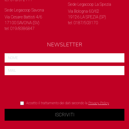
Sede Legacoop La Spezia
Sede Legacoop Savona
Via Bologna 60/62
Via Cesare Battisti 4/6
19126 LA SPEZIA (SP)
17100 SAVONA (SV)
tel: 0187/503170
tel: 019/8386847
NEWSLETTER
Accetto il trattamento dei dati secondo la
Privacy Policy
ISCRIVITI