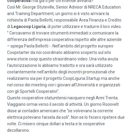
cooperativa
l’ha già o per chi intende avviarla?
Così Mr. George Stuteville, Senior Advisor di NRECA Education
and Training Department, un giorno si è visto arrivare la
richiesta di Paola Bellotti, responsabile Area Finanza e Credito
di
Legacoop Liguria
, di poter utilizzare e tradurre il loro video.
” Cercavamo di trovare strumenti immediati x comunicare la
differenza dell’impresa cooperativa rispetto alle altre aziende
– spiega Paola Bellotti -. Nell’ambito del progetto europeo
Coopstarter da noi coordinato abbiamo scoperto sul sito
www.storie.coop questo straordinario video. Una volta avuta
l’autorizzazione lo abbiamo tradotto e ora sarà utilizzato
costantemente nell’ambito degli incontri promozionali che
realizziamo sia per il progetto CoopLiguria Startup ma anche
nel corso dei meeting con i giovani all’Università e organizzati
con gli Sportelli Cooperativi”.
Queste cooperative statunitensi nacquero negli Anni Trenta.
Viaggiano ormai verso il secolo di attività. Un giorno Roosvelt
disse ai contadini americani che “se volvevano la corrente
elettrica potevano farsela da soli”. Non se lo fecero ripetere due
volte. Ci misero cinque dollari a testa e le cooperative
decollarono.