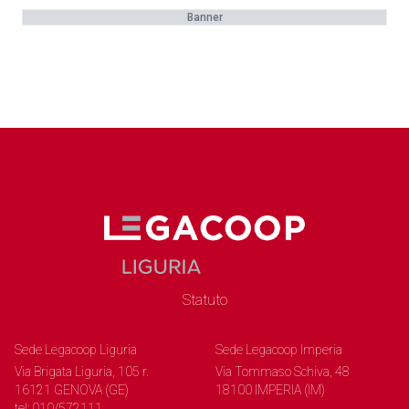
Banner
Statuto
Sede Legacoop Liguria
Sede Legacoop Imperia
Via Brigata Liguria, 105 r.
Via Tommaso Schiva, 48
16121 GENOVA (GE)
18100 IMPERIA (IM)
tel: 010/572111