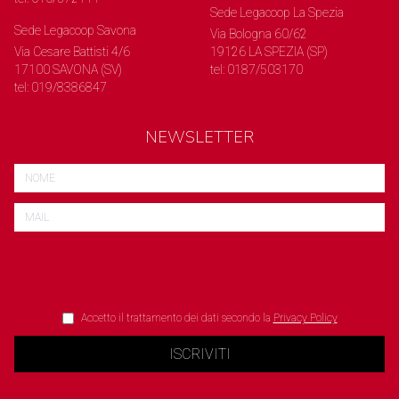
Sede Legacoop La Spezia
Sede Legacoop Savona
Via Bologna 60/62
Via Cesare Battisti 4/6
19126 LA SPEZIA (SP)
17100 SAVONA (SV)
tel: 0187/503170
tel: 019/8386847
NEWSLETTER
Accetto il trattamento dei dati secondo la
Privacy Policy
ISCRIVITI