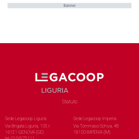
Banner
Statuto
Sede Legacoop Liguria
Sede Legacoop Imperia
Via Brigata Liguria, 105 r.
Via Tommaso Schiva, 48
16121 GENOVA (GE)
18100 IMPERIA (IM)
tel: 010/572111