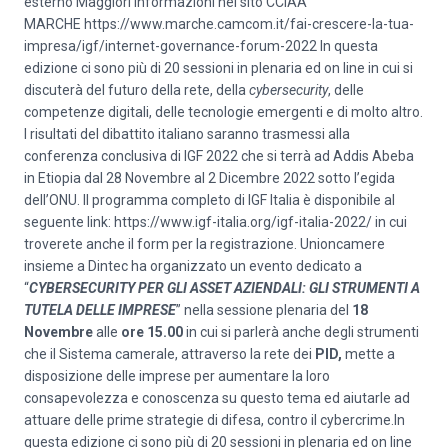
esterno Maggiori informazioni nel sito CCIAA
MARCHE
https://www.marche.camcom.it/fai-crescere-la-tua-
impresa/igf/internet-governance-forum-2022
In questa
edizione ci sono più di 20 sessioni in plenaria ed on line in cui si
discuterà del futuro della rete, della
cybersecurity
, delle
competenze digitali, delle tecnologie emergenti e di molto altro.
I risultati del dibattito italiano saranno trasmessi alla
conferenza conclusiva di IGF 2022 che si terrà ad Addis Abeba
in Etiopia dal 28 Novembre al 2 Dicembre 2022 sotto l’egida
dell’ONU. Il programma completo di IGF Italia è disponibile al
seguente link:
https://www.igf-italia.org/
igf-italia-2022/
in cui
troverete anche il form per la registrazione. Unioncamere
insieme a Dintec ha organizzato un evento dedicato a
“
CYBERSECURITY PER GLI ASSET AZIENDALI: GLI STRUMENTI A
TUTELA DELLE IMPRESE
” nella sessione plenaria del
18
Novembre
alle
ore 15.00
in cui si parlerà anche degli strumenti
che il Sistema camerale, attraverso la rete dei
PID,
mette a
disposizione delle imprese per aumentare la loro
consapevolezza e conoscenza su questo tema ed aiutarle ad
attuare delle prime strategie di difesa, contro il cybercrime.In
questa edizione ci sono più di 20 sessioni in plenaria ed on line