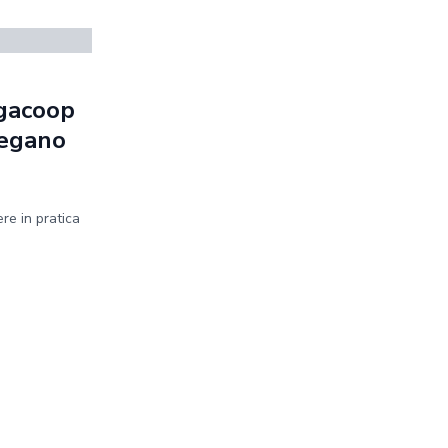
egacoop
piegano
re in pratica