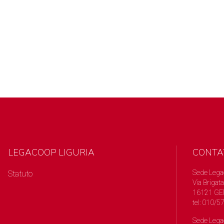
LEGACOOP LIGURIA
CONTA
Sede Lega
Statuto
Via Brigata
16121 GE
tel: 010/
Sede Lega