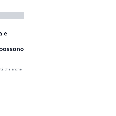
a e
e possono
ità che anche