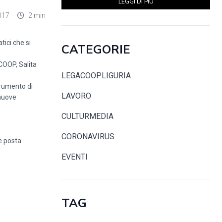
LEGGI DI PIÙ
017
2 min
tici che si
CATEGORIE
COOP, Salita
LEGACOOPLIGURIA
strumento di
LAVORO
 nuove
CULTURMEDIA
CORONAVIRUS
e posta
EVENTI
TAG