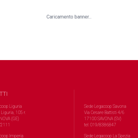
Caricamento banner...
TTI
coop Liguria
Sede Legacoop Savona
 Liguria, 105 r.
Via Cesare Battisti 4/6
NOVA (GE)
17100 SAVONA (SV)
572111
tel: 019/8386847
coop Imperia
Sede Legacoop La Spezia