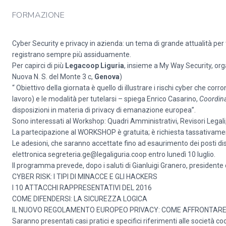
FORMAZIONE
Cyber Security e privacy in azienda: un tema di grande attualità per 
registrano sempre più assiduamente.
Per capirci di più
Legacoop Liguria
, insieme a My Way Security, or
Nuova N. S. del Monte 3 c,
Genova
)
“ Obiettivo della giornata è quello di illustrare i rischi cyber che c
lavoro) e le modalità per tutelarsi – spiega Enrico Casarino,
Coordina
disposizioni in materia di privacy di emanazione europea”.
Sono interessati al Workshop: Quadri Amministrativi, Revisori Legali
La partecipazione al WORKSHOP è gratuita; è richiesta tassativament
Le adesioni, che saranno accettate fino ad esaurimento dei posti di
elettronica
segreteria.ge@legaliguria.coop
entro lunedì 10 luglio.
Il programma prevede, dopo i saluti di Gianluigi Granero, presidente 
CYBER RISK: I TIPI DI MINACCE E GLI HACKERS
I 10 ATTACCHI RAPPRESENTATIVI DEL 2016
COME DIFENDERSI: LA SICUREZZA LOGICA
IL NUOVO REGOLAMENTO EUROPEO PRIVACY: COME AFFRONTARE LE
Saranno presentati casi pratici e specifici riferimenti alle società c