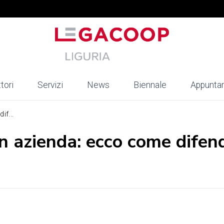
tori
Servizi
News
Biennale
Appunta
if...
in azienda: ecco come difen