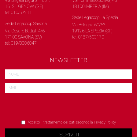
Via Brigata Liguria, 105 r.
Via Tommaso Schiva, 48
16121 GENOVA (GE)
18100 IMPERIA (IM)
tel: 010/572111
Sede Legacoop La Spezia
Sede Legacoop Savona
Via Bologna 60/62
Via Cesare Battisti 4/6
19126 LA SPEZIA (SP)
17100 SAVONA (SV)
tel: 0187/503170
tel: 019/8386847
NEWSLETTER
Accetto il trattamento dei dati secondo la
Privacy Policy
ISCRIVITI