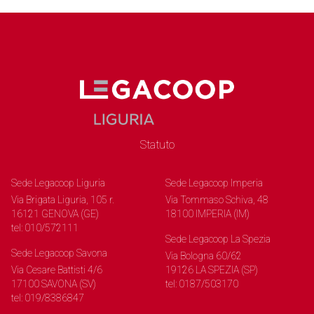
Statuto
Sede Legacoop Liguria
Sede Legacoop Imperia
Via Brigata Liguria, 105 r.
Via Tommaso Schiva, 48
16121 GENOVA (GE)
18100 IMPERIA (IM)
tel: 010/572111
Sede Legacoop La Spezia
Sede Legacoop Savona
Via Bologna 60/62
Via Cesare Battisti 4/6
19126 LA SPEZIA (SP)
17100 SAVONA (SV)
tel: 0187/503170
tel: 019/8386847