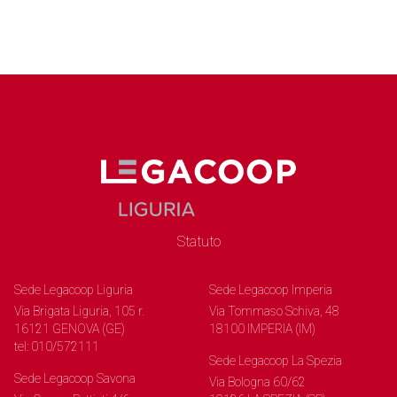
Statuto
Sede Legacoop Liguria
Sede Legacoop Imperia
Via Brigata Liguria, 105 r.
Via Tommaso Schiva, 48
16121 GENOVA (GE)
18100 IMPERIA (IM)
tel: 010/572111
Sede Legacoop La Spezia
Sede Legacoop Savona
Via Bologna 60/62