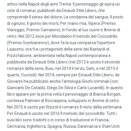
attivo nella Napoli degli anni Trenta. Il personaggio gli ispira un
ciclo di romanzi, pubblicati da Einaudi Stile Libero, che
comprende Il senso del dolore, La condanna del sangue, Il posto
di ognuno, Il giorno dei morti, Per mano mia, Vipera (Premio
Viareggio, Premio Camaiore), In fondo al tuo cuore e Anime di
vetro. Nel 2012 esce per Mondadori Il metodo del Coccodrillo
(Premio Scerbanenco), dove fa la sua comparsa l’ispettore
Lojacono, ora fra i protagonisti della serie dei Bastardi di
Pizzofalcone, ambientata nella Napoli contemporanea e
pubblicata da Einaudi Stile Libero (nel 2013 è uscito il secondo
romanzo della serie, Buio, nel 2014 il terzo, Gelo, e nel 2015 il
quarto, Cuccioli). Nel 2014, sempre per Einaudi Stile Libero, de
Giovanni ha pubblicato anche l’antologia Giochi criminali (con
Giancarlo De Cataldo, Diego De Silva e Carlo Lucarelli). In questo
libro appare per la prima volta il personaggio di Bianca Borgati,
contessa Palmieri di Roccaspina, sviluppato in Anime di vetro.
Nel 2015 è uscito per Rizzoli il romanzo Il resto della settimana.
Per Einaudi è uscito nel 2016 Il metodo del coccodrillo. Tutti i
suoi libri sono tradotti o in corso di traduzione in Francia,
Germania, Inghilterra, Spagna, Russia, Danimarca e Stati Uniti.