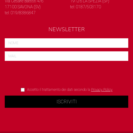
Via Cesare Battisti 4/6
19126 LA SPEZIA (SP)
17100 SAVONA (SV)
tel: 0187/503170
tel: 019/8386847
NEWSLETTER
Accetto il trattamento dei dati secondo la
Privacy Policy
ISCRIVITI