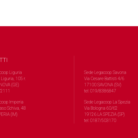
TTI
coop Liguria
Sede Legacoop Savona
 Liguria, 105 r.
Via Cesare Battisti 4/6
NOVA (GE)
17100 SAVONA (SV)
572111
tel: 019/8386847
coop Imperia
Sede Legacoop La Spezia
so Schiva, 48
Via Bologna 60/62
ERIA (IM)
19126 LA SPEZIA (SP)
tel: 0187/503170