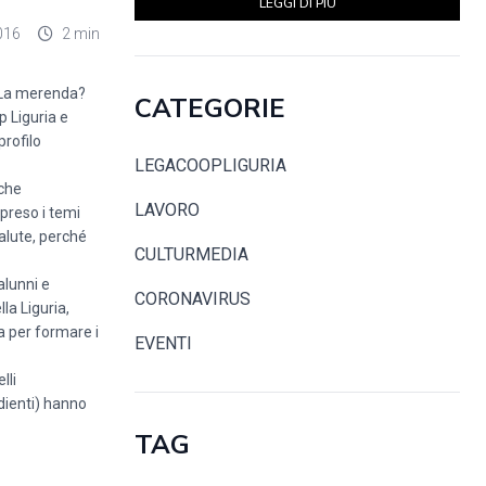
LEGGI DI PIÙ
016
2 min
o ‘La merenda?
CATEGORIE
p Liguria e
profilo
LEGACOOPLIGURIA
iche
LAVORO
ipreso i temi
salute, perché
CULTURMEDIA
alunni e
CORONAVIRUS
la Liguria,
na per formare i
EVENTI
lli
edienti) hanno
TAG