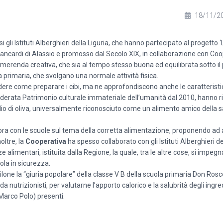
18/11/2
i gli Istituti Alberghieri della Liguria, che hanno partecipato al progett
 Giancardi di Alassio e promosso dal Secolo XIX, in collaborazione con Coo
a merenda creativa, che sia al tempo stesso buona ed equilibrata sotto il 
primaria, che svolgano una normale attività fisica.
endere come preparare i cibi, ma ne approfondiscono anche le caratterist
onsiderata Patrimonio culturale immateriale dell’umanità dal 2010, hanno r
’olio di oliva, universalmente riconosciuto come un alimento amico della 
vora con le scuole sul tema della corretta alimentazione, proponendo ad 
oltre, la
Cooperativa
ha spesso collaborato con gli Istituti Alberghieri del
ze alimentari, istituita dalla Regione, la quale, tra le altre cose, si impeg
ola in sicurezza.
lone la “giuria popolare” della classe V B della scuola primaria Don Rosce
da nutrizionisti, per valutarne l’apporto calorico e la salubrità degli ingr
, Marco Polo) presenti.