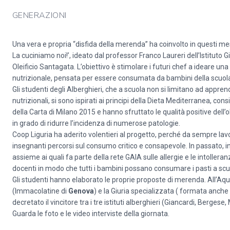
GENERAZIONI
Una vera e propria “disfida della merenda” ha coinvolto in questi mes
La cuciniamo noi!’, ideato dal professor Franco Laureri dell’Istituto
Oleificio Santagata. L’obiettivo è stimolare i futuri chef a ideare un
nutrizionale, pensata per essere consumata da bambini della scuola 
Gli studenti degli Alberghieri, che a scuola non si limitano ad appr
nutrizionali, si sono ispirati ai principi della Dieta Mediterranea, c
della Carta di Milano 2015 e hanno sfruttato le qualità positive dell
in grado di ridurre l’incidenza di numerose patologie.
Coop Liguria ha aderito volentieri al progetto, perché da sempre la
insegnanti percorsi sul consumo critico e consapevole. In passato, in
assieme ai quali fa parte della rete GAIA sulle allergie e le intolleran
docenti in modo che tutti i bambini possano consumare i pasti a scu
Gli studenti hanno elaborato le proprie proposte di merenda. All’Aqui
(Immacolatine di
Genova
) e la Giuria specializzata ( formata anche 
decretato il vincitore tra i tre istituti alberghieri (Giancardi, Bergese
Guarda le foto e le video interviste della giornata.