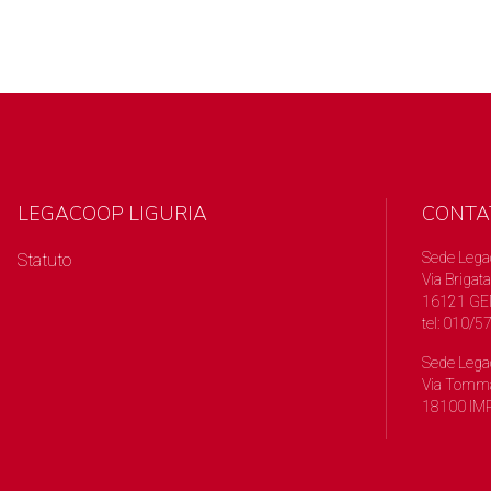
LEGACOOP LIGURIA
CONTA
Sede Lega
Statuto
Via Brigata
16121 GE
tel: 010/
Sede Lega
Via Tomma
18100 IMP