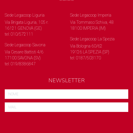
Sede Legacoop Liguria
Sede Legacoop Imperia
Via Brigata Liguria, 105 r.
Via Tommaso Schiva, 48
16121 GENOVA (GE)
18100 IMPERIA (IM)
tel: 010/572111
Sede Legacoop La Spezia
Sede Legacoop Savona
Via Bologna 60/62
Via Cesare Battisti 4/6
19126 LA SPEZIA (SP)
17100 SAVONA (SV)
tel: 0187/503170
tel: 019/8386847
NEWSLETTER