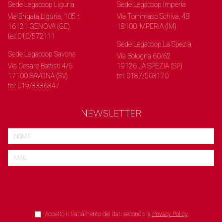
Sede Legacoop Liguria
Sede Legacoop Imperia
Via Brigata Liguria, 105 r.
Via Tommaso Schiva, 48
16121 GENOVA (GE)
18100 IMPERIA (IM)
tel: 010/572111
Sede Legacoop La Spezia
Sede Legacoop Savona
Via Bologna 60/62
Via Cesare Battisti 4/6
19126 LA SPEZIA (SP)
17100 SAVONA (SV)
tel: 0187/503170
tel: 019/8386847
NEWSLETTER
Accetto il trattamento dei dati secondo la
Privacy Policy