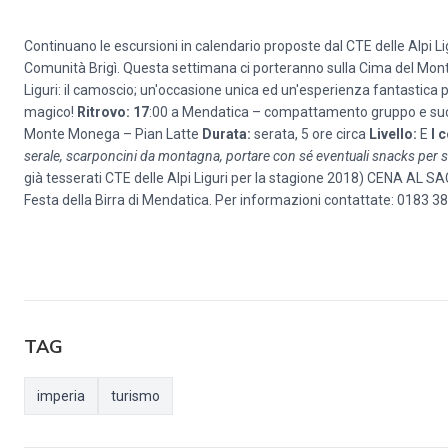
Continuano le escursioni in calendario proposte dal CTE delle Alpi Li
Comunità Brigì. Questa settimana ci porteranno sulla Cima del Monte 
Liguri: il camoscio; un'occasione unica ed un'esperienza fantastica pe
magico!
Ritrovo:
17
:00 a Mendatica – compattamento gruppo e succ
Monte Monega – Pian Latte
Durata:
serata, 5 ore circa
Livello:
E
I 
serale, scarponcini da montagna, portare con sé eventuali snacks per s
già tesserati CTE delle Alpi Liguri per la stagione 2018) CENA AL S
Festa della Birra di Mendatica. Per informazioni contattate: 0183 3
TAG
imperia
turismo