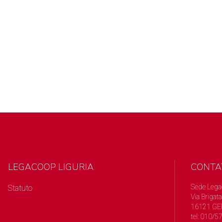
LEGACOOP LIGURIA
CONTA
Sede Lega
Statuto
Via Brigata
16121 GE
tel: 010/