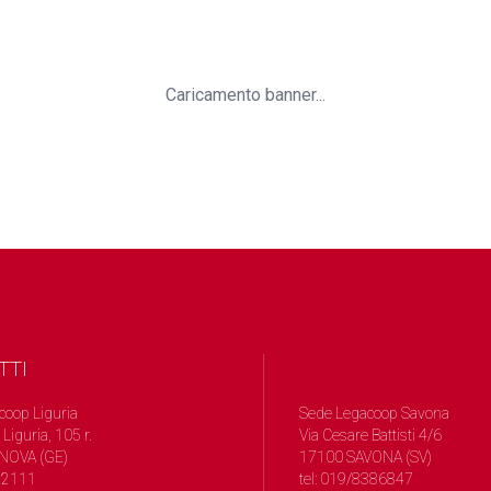
Caricamento banner...
TTI
coop Liguria
Sede Legacoop Savona
 Liguria, 105 r.
Via Cesare Battisti 4/6
NOVA (GE)
17100 SAVONA (SV)
572111
tel: 019/8386847