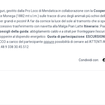
guri, gestito dalla Pro Loco di Mendatica in collaborazione con la
Cooper
Monega (1882 mt s.l.m.) sulle tracce di uno degli animali più schivi dell
r grandi e piccini! A far da cornice la luce del sole al tramonto che si s
essivo trasferimento con navetta alla Malga Pian Latte
Itinerario:
Pia
consigli della guida:
abbigliamento caldo e a strati per fronteggiare l'escu
opperire al dispendio energetico.
Quota di partecipazione: ESCURSION
ACCO a carico del partecipante
oppure
possibilità di cenare ad ATTENTI 
8.48.9 338 30.45.512
Condividi con: