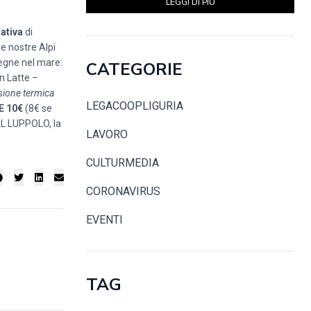
LEGGI DI PIÙ
ativa
di
e nostre Alpi
pegne nel mare:
CATEGORIE
n Latte –
rsione termica
LEGACOOPLIGURIA
E 10€
(8€ se
AL LUPPOLO, la
LAVORO
CULTURMEDIA
CORONAVIRUS
EVENTI
TAG