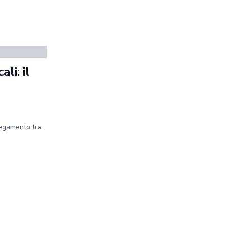
li: il
legamento tra