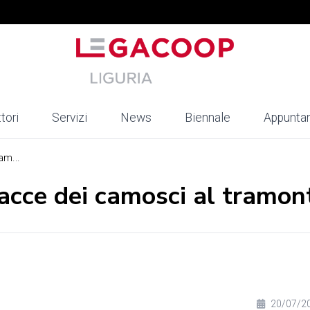
tori
Servizi
News
Biennale
Appunta
am...
racce dei camosci al tramon
20/07/2