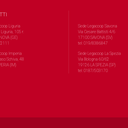
TTI
coop Liguria
Sede Legacoop Savona
 Liguria, 105 r.
Via Cesare Battisti 4/6
NOVA (GE)
17100 SAVONA (SV)
572111
tel: 019/8386847
coop Imperia
Sede Legacoop La Spezia
so Schiva, 48
Via Bologna 60/62
ERIA (IM)
19126 LA SPEZIA (SP)
tel: 0187/503170