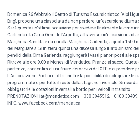
Domenica 26 febbraio il Centro di Turismo Escursionistico “Alpi Ligu
Brigì, propone una ciaspolata da non perdere: un’escursione diurna 
Sarà questa un’ottima occasione per rivedere finalmente le cime inn
Garlenda e la Cima Omo dell’Arpetta, attraverso un’escursione ad an
Margheria Bandita e da qui alla Margheria Garlenda, a quota 1600 m 
del Marguareis. Si inizierà quindi una discesa lungo il lato sinistro del
pendici della Cima Garlenda, raggiungerà i vasti pianori posti alle spa
Ritrovo alle ore 9:00 a Monesi di Mendatica. Pranzo al sacco. Quota 
partenza, consentirà di usufruire dei servizi del CTE e di prendere p
L’Associazione Pro Loco offre inoltre la possibilità di noleggiare le cia
programmate e per tutto il resto della stagione invernale. Si rico
obbligatorie le dotazioni invernali a bordo per i veicoli in transito.
PRENOTAZIONI:
iat@mendatica.com
– 338 3045512 – 0183 38489
INFO:
www.facebook.com/mendatica