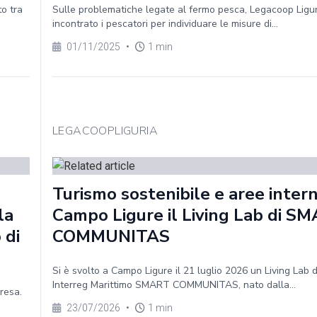
o tra
Sulle problematiche legate al fermo pesca, Legacoop Ligu
incontrato i pescatori per individuare le misure di...
01/11/2025
•
1 min
LEGACOOPLIGURIA
Turismo sostenibile e aree intern
la
Campo Ligure il Living Lab di S
 di
COMMUNITAS
Si è svolto a Campo Ligure il 21 luglio 2026 un Living Lab 
Interreg Marittimo SMART COMMUNITAS, nato dalla...
presa.
23/07/2026
•
1 min