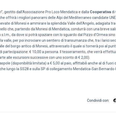
ri”, gestito dall’Associazione Pro Loco Mendatica e dalla
Cooperativa
di
che offrirà i migliori panorami delle Alpi del Mediterraneo candidate UN
evate di Monesi e ammirare la splendida Valle dell’Angelo, adagiata tra
ello che, partendo da Monesi di Mendatica, condurrà con una breve salit
s.l.m., da dove si potrà spaziare con lo sguardo dal Pizzo d’Ormea sino
la valle, per poi incrociare un sentiero di transumanza che, tra i larici sec
lle del borgo antico di Monesi, attraversato il quale si tornerà poi al pun
di partecipazione: € 10,00 a persona. Il tesseramento, che verrà effettua
arte alle escursioni successive con uno sconto di € 2,00).
spole (disponibilità limitata) a € 5,00 al paio, affittabili anche al di fuori 
rda che lungo la SS28 e sulla SP di collegamento Mendatica-San Bernard
Condividi con: