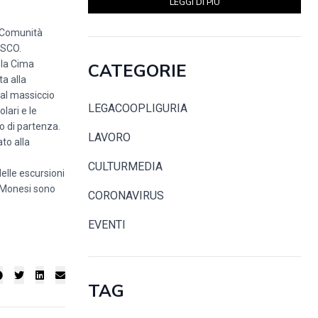
LEGGI DI PIÙ
 Comunità
ESCO.
 la Cima
CATEGORIE
a alla
 al massiccio
LEGACOOPLIGURIA
olari e le
to di partenza.
LAVORO
to alla
CULTURMEDIA
delle escursioni
o-Monesi sono
CORONAVIRUS
EVENTI
TAG