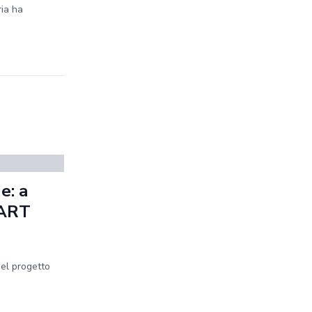
ria ha
e: a
MART
del progetto