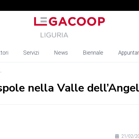
tori
Servizi
News
Biennale
Appunta
.
spole nella Valle dell’Ange
21/02/2