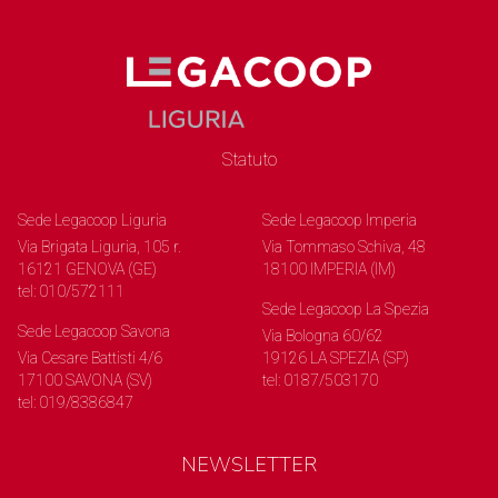
Statuto
Sede Legacoop Liguria
Sede Legacoop Imperia
Via Brigata Liguria, 105 r.
Via Tommaso Schiva, 48
16121 GENOVA (GE)
18100 IMPERIA (IM)
tel: 010/572111
Sede Legacoop La Spezia
Sede Legacoop Savona
Via Bologna 60/62
Via Cesare Battisti 4/6
19126 LA SPEZIA (SP)
17100 SAVONA (SV)
tel: 0187/503170
tel: 019/8386847
NEWSLETTER