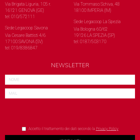
Via Brigata Liguria, 105 r.
Via Tommaso Schiva, 48
16121 GENOVA (GE)
18100 IMPERIA (IM)
tel: 010/572111
Sede Legacoop La Spezia
Sede Legacoop Savona
Via Bologna 60/62
Via Cesare Battisti 4/6
19126 LA SPEZIA (SP)
17100 SAVONA (SV)
tel: 0187/503170
tel: 019/8386847
NEWSLETTER
Accetto il trattamento dei dati secondo la
Privacy Policy