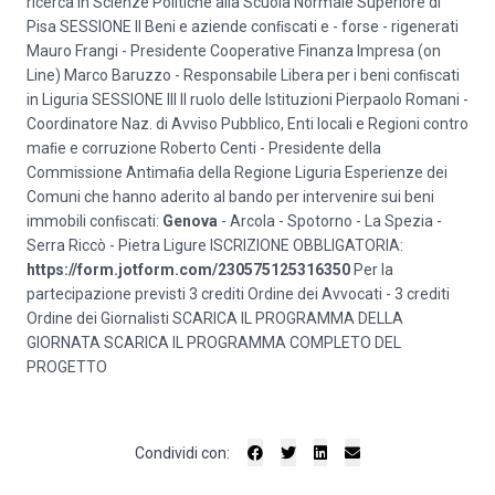
ricerca in Scienze Politiche alla Scuola Normale Superiore di
Pisa SESSIONE II Beni e aziende conﬁscati e - forse - rigenerati
Mauro Frangi - Presidente Cooperative Finanza Impresa (on
Line) Marco Baruzzo - Responsabile Libera per i beni conﬁscati
in Liguria SESSIONE III Il ruolo delle Istituzioni Pierpaolo Romani -
Coordinatore Naz. di Avviso Pubblico, Enti locali e Regioni contro
maﬁe e corruzione Roberto Centi - Presidente della
Commissione Antimaﬁa della Regione Liguria Esperienze dei
Comuni che hanno aderito al bando per intervenire sui beni
immobili conﬁscati:
Genova
- Arcola - Spotorno - La Spezia -
Serra Riccò - Pietra Ligure ISCRIZIONE OBBLIGATORIA:
https://form.jotform.com/230575125316350
Per la
partecipazione previsti 3 crediti Ordine dei Avvocati - 3 crediti
Ordine dei Giornalisti
SCARICA IL PROGRAMMA DELLA
GIORNATA
SCARICA IL PROGRAMMA COMPLETO DEL
PROGETTO
Condividi con: