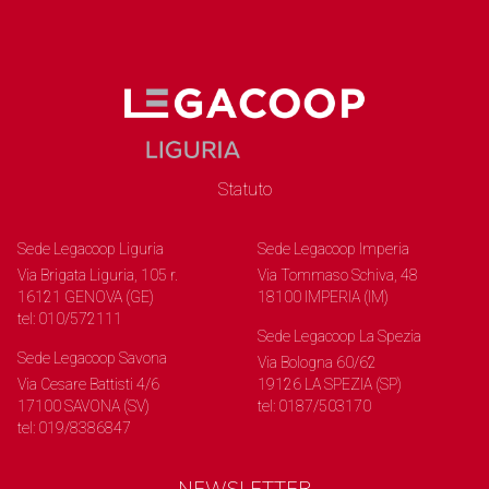
Statuto
Sede Legacoop Liguria
Sede Legacoop Imperia
Via Brigata Liguria, 105 r.
Via Tommaso Schiva, 48
16121 GENOVA (GE)
18100 IMPERIA (IM)
tel: 010/572111
Sede Legacoop La Spezia
Sede Legacoop Savona
Via Bologna 60/62
Via Cesare Battisti 4/6
19126 LA SPEZIA (SP)
17100 SAVONA (SV)
tel: 0187/503170
tel: 019/8386847