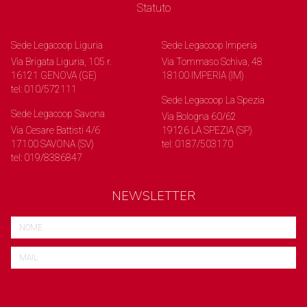
Statuto
Sede Legacoop Liguria
Sede Legacoop Imperia
Via Brigata Liguria, 105 r.
Via Tommaso Schiva, 48
16121 GENOVA (GE)
18100 IMPERIA (IM)
tel: 010/572111
Sede Legacoop La Spezia
Sede Legacoop Savona
Via Bologna 60/62
Via Cesare Battisti 4/6
19126 LA SPEZIA (SP)
17100 SAVONA (SV)
tel: 0187/503170
tel: 019/8386847
NEWSLETTER