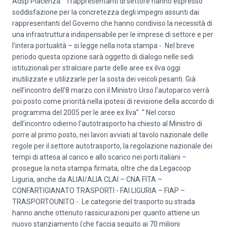
Adsp Piacenza. “ I rappresentanti di settore hanno espresso
soddisfazione per la concretezza degli impegni assunti dai
rappresentanti del Governo che hanno condiviso la necessità di
una infrastruttura indispensabile per le imprese di settore e per
l’intera portualità – si legge nella nota stampa -. Nel breve
periodo questa opzione sarà oggetto di dialogo nelle sedi
istituzionali per stralciare parte delle aree ex ilva oggi
inutilizzate e utilizzarle per la sosta dei veicoli pesanti. Già
nell’incontro dell’8 marzo con il Ministro Urso l’autoparco verrà
poi posto come priorità nella ipotesi di revisione della accordo di
programma del 2005 per le aree ex Ilva”. “ Nel corso
dell’incontro odierno l’autotrasporto ha chiesto al Ministro di
porre al primo posto, nei lavori avviati al tavolo nazionale delle
regole per il settore autotrasporto, la regolazione nazionale dei
tempi di attesa al carico e allo scarico nei porti italiani –
prosegue la nota stampa firmata, oltre che da Legacoop
Liguria, anche da ALIAI/ALIA CLAI – CNA FITA –
CONFARTIGIANATO TRASPORTI - FAI LIGURIA – FIAP –
TRASPORTOUNITO -. Le categorie del trasporto su strada
hanno anche ottenuto rassicurazioni per quanto attiene un
nuovo stanziamento (che faccia seguito ai 70 milioni