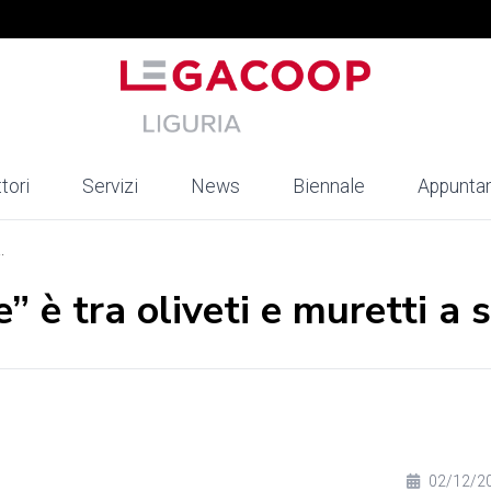
tori
Servizi
News
Biennale
Appunta
.
” è tra oliveti e muretti a 
02/12/2