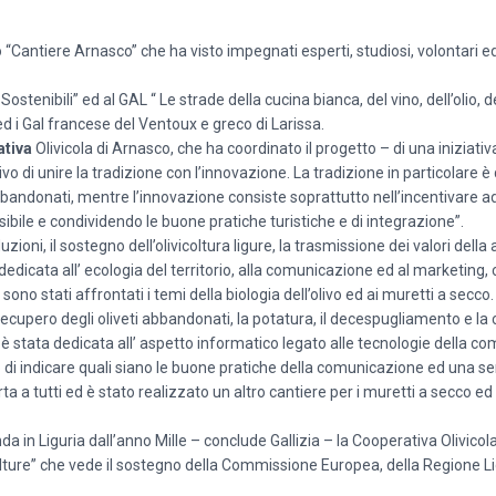
Cantiere Arnasco” che ha visto impegnati esperti, studiosi, volontari e
stenibili” ed al GAL “ Le strade della cucina bianca, del vino, dell’olio, de
ed i Gal francese del Ventoux e greco di Larissa.
tiva
Olivicola di Arnasco, che ha coordinato il progetto – di una iniziati
ivo di unire la tradizione con l’innovazione. La tradizione in particolare è
i abbandonati, mentre l’innovazione consiste soprattutto nell’incentivar
sibile e condividendo le buone pratiche turistiche e di integrazione”.
ioni, il sostegno dell’olivicoltura ligure, la trasmissione dei valori della a
edicata all’ ecologia del territorio, alla comunicazione ed al marketing, 
no stati affrontati i temi della biologia dell’olivo ed ai muretti a secco.
 recupero degli oliveti abbandonati, la potatura, il decespugliamento e la
 è stata dedicata all’ aspetto informatico legato alle tecnologie della c
o di indicare quali siano le buone pratiche della comunicazione ed una ser
erta a tutti ed è stato realizzato un altro cantiere per i muretti a secco ed
 in Liguria dall’anno Mille – conclude Gallizia – la Cooperativa Olivicol
ture” che vede il sostegno della Commissione Europea, della Regione Lig