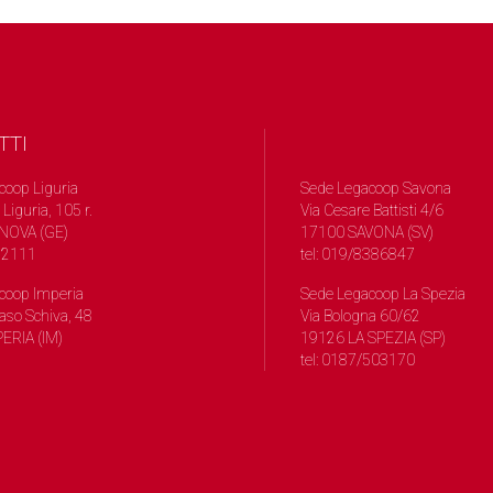
TTI
coop Liguria
Sede Legacoop Savona
 Liguria, 105 r.
Via Cesare Battisti 4/6
NOVA (GE)
17100 SAVONA (SV)
572111
tel: 019/8386847
coop Imperia
Sede Legacoop La Spezia
so Schiva, 48
Via Bologna 60/62
ERIA (IM)
19126 LA SPEZIA (SP)
tel: 0187/503170