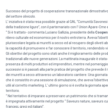
Successo del progetto di cooperazione transnazionale dimostrativo “
del settore olivicolo.
L’ iniziativa è stata resa possibile grazie al GAL “Comunità Savonesi So
della tradizione ligure”, con il parternariato con l’ Union Apare-Cme 
“ Si è trattato- commenta Luciano Gallizia, presidente della
Coopera
rilievo culturale ed economico per il nostro entroterra. Aveva l’obiett
plurisecolare legata ai muretti a secco ed al recupero degli olivet
la capacità di promuovere e far conoscere il territorio, rendendolo vi
Gli obiettivi del progetto sono stati anche il miglioramento delle produz
tradizionali alle nuove generazioni. La mattinata inaugurale è stata d
presenza di molti produttori ed imprenditori, mentre nel pomeriggio so
successivi si è passati alla parte pratica del progetto che prevede il
dei muretti a secco attraverso un laboratorio cantiere. Una giornata
che è consistito in una sessione di simulazione, che aveva l’obiettiv
utili al corretto marketing. L’ ultimo giorno si è svolta la giornata ap
territorio.
“ Nel tentativo di imparare a preservare un patrimonio che si tramanda
è impegnata attivamente nel progetto “ Saveurs nature, saveurs cul
francesi, greci ed italiani”.