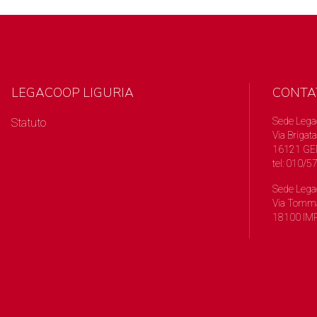
LEGACOOP LIGURIA
CONTA
Sede Lega
Statuto
Via Brigata
16121 GE
tel: 010/
Sede Lega
Via Tomma
18100 IMP