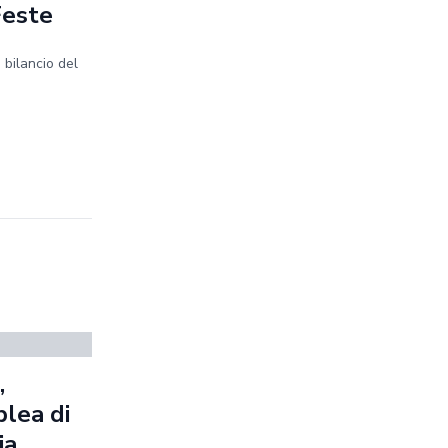
Feste
 bilancio del
,
blea di
ia