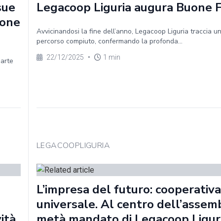
sue
Legacoop Liguria augura Buone 
ione
Avvicinandosi la fine dell’anno, Legacoop Liguria traccia un
percorso compiuto, confermando la profonda...
22/12/2025
•
1 min
parte
LEGACOOPLIGURIA
L’impresa del futuro: cooperativa
universale. Al centro dell’assem
vità
metà mandato di Legacoop Ligur