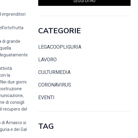
LEGGI DI PIÙ
d imprenditori
ll’ortofrutta
CATEGORIE
va di grande
LEGACOOPLIGURIA
 quella
e adeguatamente
LAVORO
ttività
CULTURMEDIA
con la
 Nei due giorni
CORONAVIRUS
 costruzione
omunicazione,
EVENTI
ie di consigli
 il recupero del
a di Arnasco si
TAG
uria e dei Gal