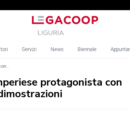
tori
Servizi
News
Biennale
Appunta
on...
mperiese protagonista con
dimostrazioni