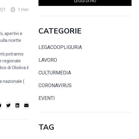
LEGGI DI PIÙ
021
1 min
CATEGORIE
, apertivi e
ulla ricette
LEGACOOPLIGURIA
nti potranno
LAVORO
e regionale
o di Olioliva il
CULTURMEDIA
a nazionale (
CORONAVIRUS
EVENTI
TAG