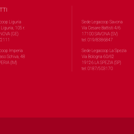
TTI
coop Liguria
Sede Legacoop Savona
 Liguria, 105 r.
Via Cesare Battisti 4/6
NOVA (GE)
17100 SAVONA (SV)
572111
tel: 019/8386847
coop Imperia
Sede Legacoop La Spezia
so Schiva, 48
Via Bologna 60/62
ERIA (IM)
19126 LA SPEZIA (SP)
tel: 0187/503170