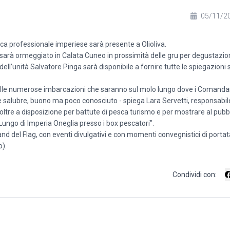
05/11/2
ca professionale imperiese sarà presente a Olioliva.
 sarà ormeggiato in Calata Cuneo in prossimità delle gru per degustazioni
ll’unità Salvatore Pinga sarà disponibile a fornire tutte le spiegazioni s
alle numerose imbarcazioni che saranno sul molo lungo dove i Comanda
e è salubre, buono ma poco conosciuto - spiega Lara Servetti, responsabil
tre a disposizione per battute di pesca turismo e per mostrare al pubblic
 Lungo di Imperia Oneglia presso i box pescatori".
and del Flag, con eventi divulgativi e con momenti convegnistici di portat
o).
Condividi con: