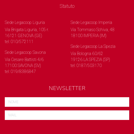
Statuto
Sede Legacoop Liguria
Sede Legacoop Imperia
Via Brigata Liguria, 105 r.
Via Tommaso Schiva, 48
16121 GENOVA (GE)
18100 IMPERIA (IM)
tel: 010/572111
Sede Legacoop La Spezia
Sede Legacoop Savona
Via Bologna 60/62
Via Cesare Battisti 4/6
19126 LA SPEZIA (SP)
17100 SAVONA (SV)
tel: 0187/503170
tel: 019/8386847
NEWSLETTER