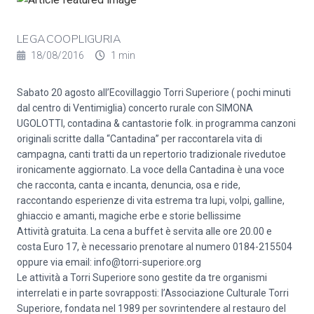
LEGACOOPLIGURIA
18/08/2016
1 min
Sabato 20 agosto all’Ecovillaggio Torri Superiore ( pochi minuti
dal centro di Ventimiglia) concerto rurale con SIMONA
UGOLOTTI, contadina & cantastorie folk. in programma canzoni
originali scritte dalla “Cantadina” per raccontarela vita di
campagna, canti tratti da un repertorio tradizionale rivedutoe
ironicamente aggiornato. La voce della Cantadina è una voce
che racconta, canta e incanta, denuncia, osa e ride,
raccontando esperienze di vita estrema tra lupi, volpi, galline,
ghiaccio e amanti, magiche erbe e storie bellissime
Attività gratuita. La cena a buffet è servita alle ore 20.00 e
costa Euro 17, è necessario prenotare al numero 0184-215504
oppure via email: info@torri-superiore.org
Le attività a Torri Superiore sono gestite da tre organismi
interrelati e in parte sovrapposti: l’Associazione Culturale Torri
Superiore, fondata nel 1989 per sovrintendere al restauro del