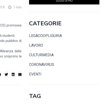
LEGGI DI PIÙ
019
1 min
CATEGORIE
 ICS) promosse
LEGACOOPLIGURIA
i studenti.
endo pubblico di
LAVORO
Alleanza delle
CULTURMEDIA
ivo scoprono la
CORONAVIRUS
EVENTI
TAG