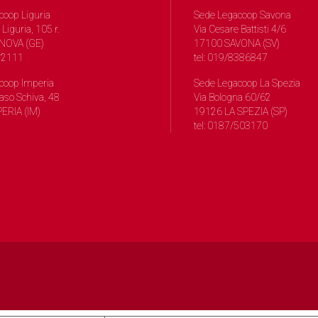
coop Liguria
Sede Legacoop Savona
 Liguria, 105 r.
Via Cesare Battisti 4/6
NOVA (GE)
17100 SAVONA (SV)
572111
tel: 019/8386847
coop Imperia
Sede Legacoop La Spezia
so Schiva, 48
Via Bologna 60/62
ERIA (IM)
19126 LA SPEZIA (SP)
tel: 0187/503170