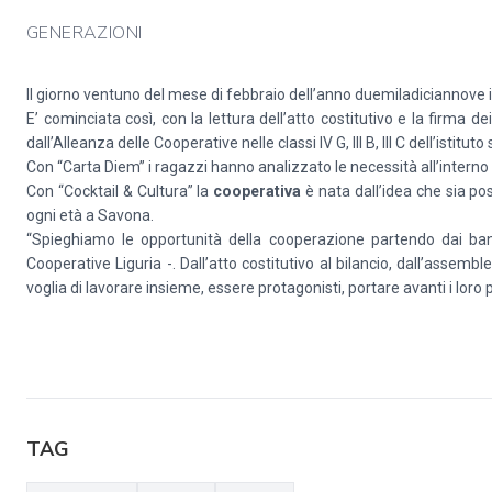
GENERAZIONI
Il giorno ventuno del mese di febbraio dell’anno duemiladiciannove 
E’ cominciata così, con la lettura dell’atto costitutivo e la firma d
dall’Alleanza delle Cooperative nelle classi IV G, III B, III C dell’is
Con “Carta Diem” i ragazzi hanno analizzato le necessità all’interno d
Con “Cocktail & Cultura” la
cooperativa
è nata dall’idea che sia pos
ogni età a Savona.
“Spieghiamo le opportunità della cooperazione partendo dai ba
Cooperative Liguria -. Dall’atto costitutivo al bilancio, dall’assemb
voglia di lavorare insieme, essere protagonisti, portare avanti i loro p
TAG