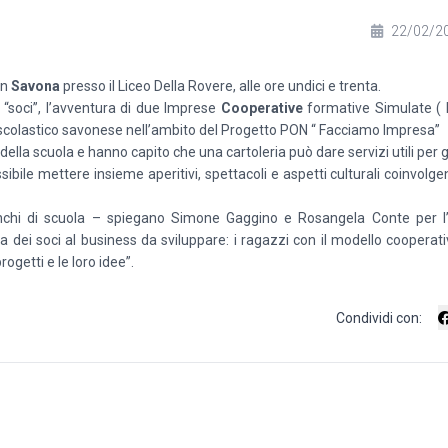
22/02/2
in
Savona
presso il Liceo Della Rovere, alle ore undici e trenta.
ei “soci”, l’avventura di due Imprese
Cooperative
formative Simulate (
tituto scolastico savonese nell’ambito del Progetto PON “ Facciamo Impresa”
ella scuola e hanno capito che una cartoleria può dare servizi utili per gl
sibile mettere insieme aperitivi, spettacoli e aspetti culturali coinvolg
nchi di scuola – spiegano Simone Gaggino e Rosangela Conte per l’
lea dei soci al business da sviluppare: i ragazzi con il modello cooperat
rogetti e le loro idee”.
Condividi con: