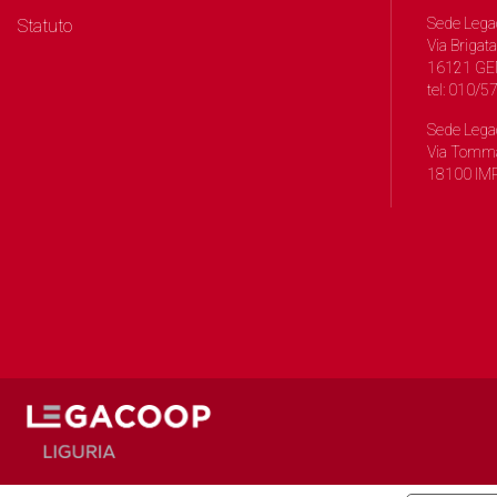
Sede Lega
Statuto
Via Brigata
16121 GE
tel: 010/
Sede Lega
Via Tomma
18100 IMP