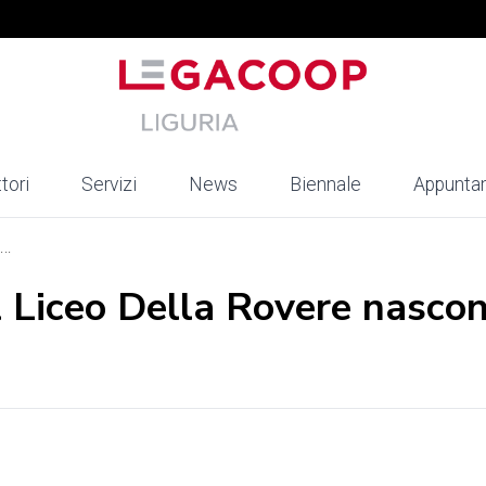
tori
Servizi
News
Biennale
Appunta
..
al Liceo Della Rovere nasco