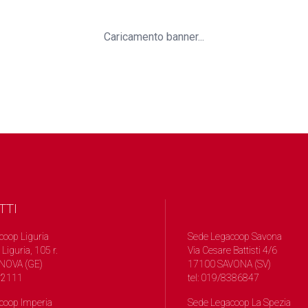
Caricamento banner...
TTI
coop Liguria
Sede Legacoop Savona
 Liguria, 105 r.
Via Cesare Battisti 4/6
NOVA (GE)
17100 SAVONA (SV)
572111
tel: 019/8386847
coop Imperia
Sede Legacoop La Spezia