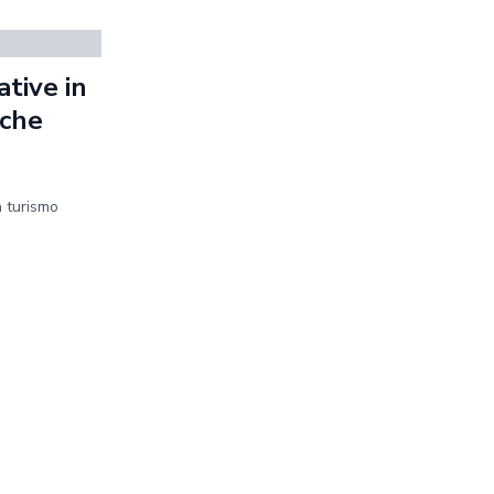
tive in
iche
n turismo