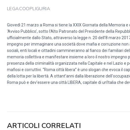
LEGACOOPLIGURIA
Giovedì 21 marzo a Roma si tiene la XXIX Giornata della Memoria e de
'Avviso Pubblico', sotto l'Alto Patronato del Presidente della Repubbl
ufficialmente dallo Stato, attraverso la legge n. 20 dell’8 marzo 20
impegno per immaginare una società dove mafia e corruzione non abb
sociali, enti locali e cittadini cammineranno al fianco dei familiari del
memoria collettiva e manifestare insieme a loro il nostro impegno pe
presenza della criminalità organizzata nella Capitale e nel Lazio 
mafiosi e corruttivi. “Roma città libera” è uno slogan che evoca il c
della lotta per la libertà. A ottant’anni dalla liberazione dell'occupaz
Roma può e dev’essere una città LIBERA, capitale di un’Italia che de
ARTICOLI CORRELATI