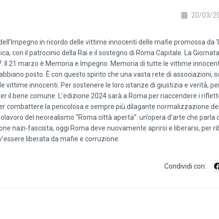
20/03/2
ll'Impegno in ricordo delle vittime innocenti delle mafie promossa da '
ica, con il patrocinio della Rai e il sostegno di Roma Capitale. La Giornat
17. Il 21 marzo è Memoria e Impegno. Memoria di tutte le vittime innocent
iano posto. È con questo spirito che una vasta rete di associazioni, sc
le vittime innocenti. Per sostenere le loro istanze di giustizia e verità, pe
r il bene comune. L’edizione 2024 sarà a Roma per riaccendere i rifletto
e per combattere la pericolosa e sempre più dilagante normalizzazione d
apolavoro del neorealismo “Roma città aperta”: un’opera d’arte che parla 
ione nazi-
fascista, oggi Roma deve nuovamente aprirsi e liberarsi, per ri
v’essere liberata da mafie e corruzione.
Condividi con: