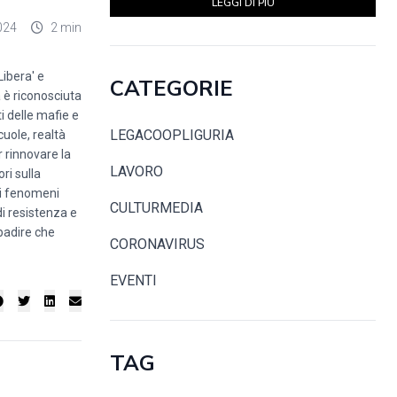
LEGGI DI PIÙ
024
2 min
Libera' e
CATEGORIE
a è riconosciuta
i delle mafie e
LEGACOOPLIGURIA
uole, realtà
r rinnovare la
LAVORO
ri sulla
ei fenomeni
CULTURMEDIA
di resistenza e
badire che
CORONAVIRUS
EVENTI
TAG