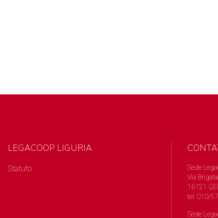
LEGACOOP LIGURIA
CONTA
Sede Lega
Statuto
Via Brigata
16121 GE
tel: 010/
Sede Lega