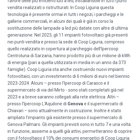
favore delle più efficienti luci a led, installandole in tutti i punti
vendita realizzati o ristrutturati. In Coop Liguria questa
tecnologia è presente ormai in tutti i negozi, i parcheggi e le
gallerie commerciali, in alcuni dei quali è già in corso la
sostituzione delle lampade a led più datate con altre di ultima
generazione. Nel 2023, gli 11 impianti fotovoltaici già presenti
nei punti vendita e presso la sede di Coop Liguria, compreso
quello realizzato in copertura al parcheggio dell’Ipercoop
Centroluna di Sarzana, hanno prodotto più di un milione di kWh
di energia (pari a quella utilizzata in media in un anno da 373
famiglie). Coop Liguria sta anche costruendo nuovi impianti
fotovoltaici, con un investimento di 6 milioni di euro nel biennio
2023-2024. Alcuni – presso l’Ipercoop di Carasco e il
supermercato di via del Mirto - sono stati completati già nel
2023 e a breve saranno collegati alla rete elettrica. Altri –
presso l’Ipercoop L’Aquilone di
Genova
e il supermercato di
Chiavari – sono attualmente in costruzione. Inoltre è stato
ampliato l’impianto già esistente presso il supermercato di
Genova Palmaro. Gli impianti previsti sono in tutto 7 e una volta
in funzione, assieme a quelli già attivi, permetteranno di coprire
con il fotovoltaico il 10% dei consumi energetici di Coop Liguria.