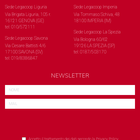
Sede Legacoop Liguria
Sede Legacoop Imperia
Via Brigata Liguria, 105 r.
Via Tommaso Schiva, 48
16121 GENOVA (GE)
18100 IMPERIA (IM)
tel: 010/572111
Sede Legacoop La Spezia
Sede Legacoop Savona
Via Bologna 60/62
Via Cesare Battisti 4/6
19126 LA SPEZIA (SP)
17100 SAVONA (SV)
tel: 0187/503170
tel: 019/8386847
NEWSLETTER
Accetto il trattamento dei dati secondo la
Privacy Policy