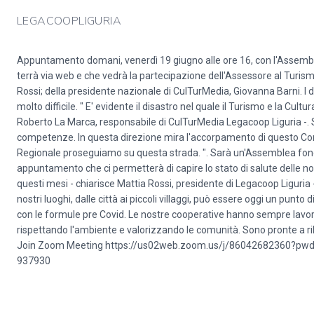
LEGACOOPLIGURIA
Appuntamento domani, venerdì 19 giugno alle ore 16, con l'Assemb
terrà via web e che vedrà la partecipazione dell'Assessore al Turismo
Rossi; della presidente nazionale di CulTurMedia, Giovanna Barni. I
molto difficile. " E' evidente il disastro nel quale il Turismo e la Cult
Roberto La Marca, responsabile di CulTurMedia Legacoop Liguria -. 
competenze. In questa direzione mira l'accorpamento di questo Co
Regionale proseguiamo su questa strada. ". Sarà un'Assemblea fondame
appuntamento che ci permetterà di capire lo stato di salute delle n
questi mesi - chiarisce Mattia Rossi, presidente di Legacoop Liguria 
nostri luoghi, dalle città ai piccoli villaggi, può essere oggi un pun
con le formule pre Covid. Le nostre cooperative hanno sempre lavorato
rispettando l'ambiente e valorizzando le comunità. Sono pronte a ril
Join Zoom Meeting https://us02web.zoom.us/j/86042682360?p
937930