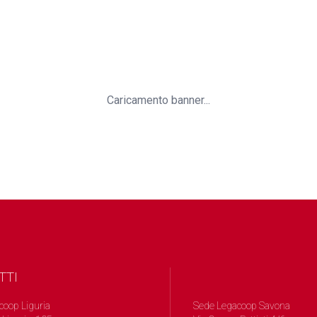
Caricamento banner...
TTI
coop Liguria
Sede Legacoop Savona