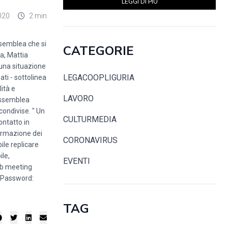
LEGGI DI PIÙ
020
2 min
ssemblea che si
CATEGORIE
a, Mattia
 una situazione
LEGACOOPLIGURIA
ati - sottolinea
ità e
LAVORO
Assemblea
condivise. " Un
CULTURMEDIA
ontatto in
formazione dei
CORONAVIRUS
ile replicare
ile,
EVENTI
web meeting
 Password:
TAG