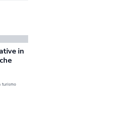
tive in
iche
n turismo