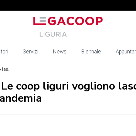
tori
Servizi
News
Biennale
Appunta
las...
e coop liguri vogliono lasc
 pandemia