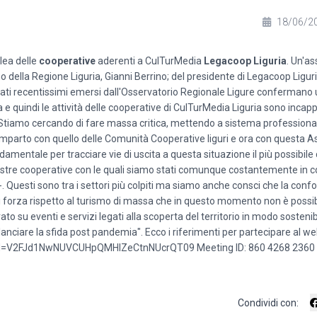
18/06/2
lea delle
cooperative
aderenti a CulTurMedia
Legacoop Liguria
. Un'a
 della Regione Liguria, Gianni Berrino; del presidente di Legacoop Liguri
 dati recentissimi emersi dall'Osservatorio Regionale Ligure confermano
ura e quindi le attività delle cooperative di CulTurMedia Liguria sono incapp
Stiamo cercando di fare massa critica, mettendo a sistema professional
mparto con quello delle Comunità Cooperative liguri e ora con questa 
ntale per tracciare vie di uscita a questa situazione il più possibile 
ostre cooperative con le quali siamo stati comunque costantemente in c
-. Questi sono tra i settori più colpiti ma siamo anche consci che la con
to di forza rispetto al turismo di massa che in questo momento non è possib
 su eventi e servizi legati alla scoperta del territorio in modo sostenib
anciare la sfida post pandemia". Ecco i riferimenti per partecipare al 
wd=V2FJd1NwNUVCUHpQMHlZeCtnNUcrQT09 Meeting ID: 860 4268 2360
Condividi con: