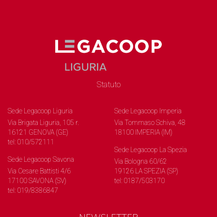
Statuto
Sede Legacoop Liguria
Sede Legacoop Imperia
Via Brigata Liguria, 105 r.
Via Tommaso Schiva, 48
16121 GENOVA (GE)
18100 IMPERIA (IM)
tel: 010/572111
Sede Legacoop La Spezia
Sede Legacoop Savona
Via Bologna 60/62
Via Cesare Battisti 4/6
19126 LA SPEZIA (SP)
17100 SAVONA (SV)
tel: 0187/503170
tel: 019/8386847