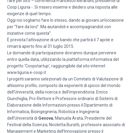
fare per loro – commenta Francesco Berardini, presidente di
Coop Liguria -. Si misero insieme e diedero una risposta alle
esigenze di quel tempo.
Oggi noi vogliamo fare lo stesso, dando ai giovani un’occasione
per “fare da loro”. Ma aiutandoli e accompagnandoli con
iniziative come questa”.
È prevista l’attivazione di un bando che partirà il 7 aprile e
rimarrà aperto fino al 31 luglio 2015.
Le domande di partecipazione dovranno dunque pervenire
entro quella data, utilizzando la piattaforma informatica del
progetto ‘Coopstartup’, raggiungibile dal sito internet
www.liguria.e-coop.it
I progetti saranno selezionati da un Comitato di Valutazione di
altissimo profilo, composto da esponenti di spicco del mondo
dell’Università, della ricerca e dell’imprenditoria: Enrico
Giunchiglia, Pro-Rettore e Professore ordinario di Sistemi di
Elaborazione delle Informazioni presso il Dipartimento di
Informatica, Bioingegneria, Robotica e Ingegneria
dell’Università di
Genova
; Manuela Arata, Presidente del
Festival della Scienza; Nicoletta Buratti, professore associato di
Management e Marketing dell’Innovazione presso il