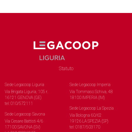
Statuto
Sede Legacoop Liguria
Sede Legacoop Imperia
Via Brigata Liguria, 105 r.
Via Tommaso Schiva, 48
16121 GENOVA (GE)
18100 IMPERIA (IM)
tel: 010/572111
Sede Legacoop La Spezia
Sede Legacoop Savona
Via Bologna 60/62
Via Cesare Battisti 4/6
19126 LA SPEZIA (SP)
17100 SAVONA (SV)
tel: 0187/503170