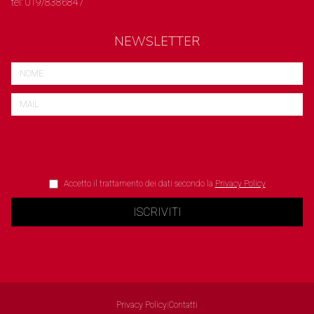
tel: 019/8386847
NEWSLETTER
Accetto il trattamento dei dati secondo la
Privacy Policy
ISCRIVITI
Privacy Policy
|
Contatti