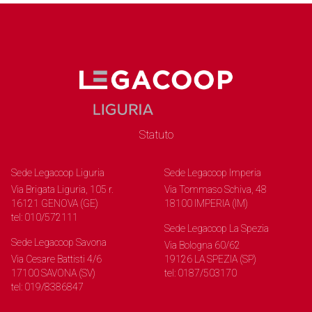
Statuto
Sede Legacoop Liguria
Sede Legacoop Imperia
Via Brigata Liguria, 105 r.
Via Tommaso Schiva, 48
16121 GENOVA (GE)
18100 IMPERIA (IM)
tel: 010/572111
Sede Legacoop La Spezia
Sede Legacoop Savona
Via Bologna 60/62
Via Cesare Battisti 4/6
19126 LA SPEZIA (SP)
17100 SAVONA (SV)
tel: 0187/503170
tel: 019/8386847