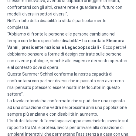
di essere innovativo, avendo la capacità di leggere la realtà,
confrontarsi con gli altri, creare rete e guardare al futuro con
modelli diversi in settori diversi”.
Nell’ambito della disabilità la sfida è particolarmente
complessa.
“Abbiamo di fronte le persone e le persone cambiano nel
tempo con le loro specifiche disabilità– ha ricordato
Eleonora
Vanni , presidente nazionale Legacoopsociali
-. Ecco perché
dobbiamo pensare a forme di design centrate sulle persone
con diverse patologie, nonché alle esigenze dei nostri operatori
e al contesto dove si opera.
Questa Summer Schhol conferma la nostra capacità di
confrontarsi con partner diversi che in passato non avremmo
mai pensato potessero essere nostri interlocutori in questo
settore”.
La tavola rotonda ha confermato che si può dare una risposta
ad una situazione che vedrà nei prossimi anni una popolazione
sempre più anziana e con disabilità in aumento.
L’Istituto Italiano di Tecnologia sviluppa esoscheletri, investe sul
rapporto tra IAL e protesi, lavora per arrivare alla creazione di
ambienti interattivi che permettano l’assistenza a casa con una