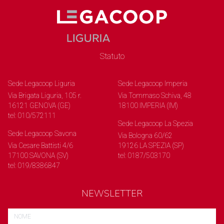
Statuto
Sede Legacoop Liguria
Sede Legacoop Imperia
Via Brigata Liguria, 105 r.
Via Tommaso Schiva, 48
16121 GENOVA (GE)
18100 IMPERIA (IM)
tel: 010/572111
Sede Legacoop La Spezia
Sede Legacoop Savona
Via Bologna 60/62
Via Cesare Battisti 4/6
19126 LA SPEZIA (SP)
17100 SAVONA (SV)
tel: 0187/503170
tel: 019/8386847
NEWSLETTER