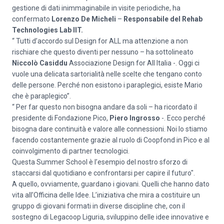
gestione di dati inimmaginabile in visite periodiche, ha
confermato
Lorenzo De Micheli
–
Responsabile del Rehab
Technologies Lab IIT.
“ Tutti d’accordo sul Design for ALL ma attenzione a non
rischiare che questo diventi per nessuno – ha sottolineato
Niccolò Casiddu
Associazione Design for All Italia -. Oggi ci
vuole una delicata sartorialità nelle scelte che tengano conto
delle persone. Perché non esistono i paraplegici, esiste Mario
che è paraplegico”.
“ Per far questo non bisogna andare da soli – ha ricordato il
presidente di Fondazione Pico,
Piero Ingrosso
-. Ecco perché
bisogna dare continuità e valore alle connessioni. Noi lo stiamo
facendo costantemente grazie al ruolo di Coopfond in Pico e al
coinvolgimento di partner tecnologici.
Questa Summer School è l’esempio del nostro sforzo di
staccarsi dal quotidiano e confrontarsi per capire il futuro".
A quello, ovviamente, guardano i giovani. Quelli che hanno dato
vita all’Officina delle Idee. L’iniziativa che mira a costituire un
gruppo di giovani formati in diverse discipline che, con il
sostegno di Legacoop Liguria, sviluppino delle idee innovative e