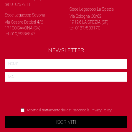
tel: 010/572111
Sede Legacoop La Spezia
Sede Legacoop Savona
Via Bologna 60/62
Via Cesare Battisti 4/6
19126 LA SPEZIA (SP)
17100 SAVONA (SV)
tel: 0187/503170
tel: 019/8386847
NEWSLETTER
Accetto il trattamento dei dati secondo la
Privacy Policy
ISCRIVITI