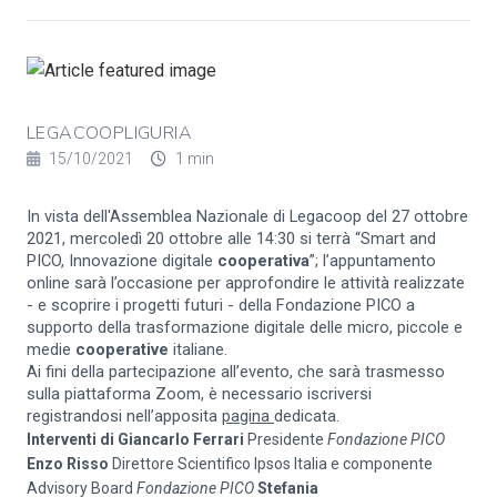
LEGACOOPLIGURIA
15/10/2021
1 min
In vista dell'Assemblea Nazionale di Legacoop del 27 ottobre 
2021, mercoledì 20 ottobre ‌alle‌ ‌14:30 ‌si terrà‌ “Smart and 
PICO, Innovazione digitale 
cooperativa
”; l’appuntamento 
online sarà l’occasione per approfondire le attività realizzate 
- e scoprire i progetti futuri - della Fondazione PICO a 
supporto della trasformazione digitale delle micro, piccole e 
medie 
cooperative
 italiane.
Ai‌ ‌fini‌ ‌della‌ ‌partecipazione‌ ‌all’evento,‌ ‌che‌ ‌sarà‌ ‌trasmesso‌ 
‌sulla‌ ‌piattaforma‌ ‌Zoom,‌ ‌è‌ ‌necessario‌ iscriversi 
‌registrandosi nell’apposita 
pagina 
dedicata.
Interventi di
Giancarlo Ferrari
Presidente
Fondazione PICO
Enzo Risso
Direttore Scientifico Ipsos Italia e componente
Advisory Board
Fondazione PICO
Stefania