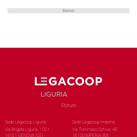
Banner
Statuto
Sede Legacoop Liguria
Sede Legacoop Imperia
Via Brigata Liguria, 105 r.
Via Tommaso Schiva, 48
16121 GENOVA (GE)
18100 IMPERIA (IM)