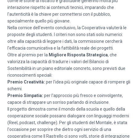
come le storie di riscatto e gratitudine generino molta più
interazione rispetto ai contenuti tecnici, imparando che
l'autenticità è la chiave per connettersi con il pubblico,
specialmente quello più giovane.
Nella cornice dell'evento conclusivo, la Cooperativa valuterà le
proposte degli studenti. I criteri non sono stati solo numerici:
oltre alla capacità di leggere i dati, la commissione cercherà
l'efficacia comunicativa e la fattibilità reale dei progetti.
Oltre al premio per la
Migliore Risposta Strategica
, che
valorizza la capacità di tradurre i valori del Bilancio di
Sostenibilità in un piano editoriale concreto, sono previsti due
riconoscimenti speciali:
Premio Creatività:
per l'idea più originale capace di rompere gli
schemi.
Premio Simpatia:
per l'approccio più fresco e coinvolgente,
capace di strappare un sorriso parlando di inclusione.
Il progetto dimostra come il mondo della scuola e quello della
cooperazione sociale possano dialogare con linguaggi moderni
(Reel, podcast, challenge). Per gli studenti del Montale, è stata
l'occasione per scoprire che dietro ogni servizio di una
cooperativa come Il Rastrello ci sono volti, storie di integrazione