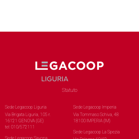
Statuto
Sede Legacoop Liguria
Sede Legacoop Imperia
Via Brigata Liguria, 105 r.
Via Tommaso Schiva, 48
16121 GENOVA (GE)
18100 IMPERIA (IM)
tel: 010/572111
Sede Legacoop La Spezia
Sede Legacoop Savona