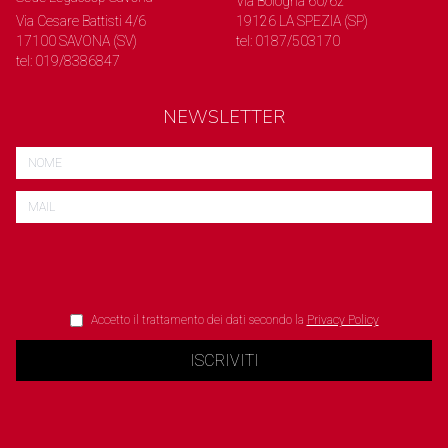
Via Bologna 60/62
Via Cesare Battisti 4/6
19126 LA SPEZIA (SP)
17100 SAVONA (SV)
tel: 0187/503170
tel: 019/8386847
NEWSLETTER
Accetto il trattamento dei dati secondo la
Privacy Policy
ISCRIVITI