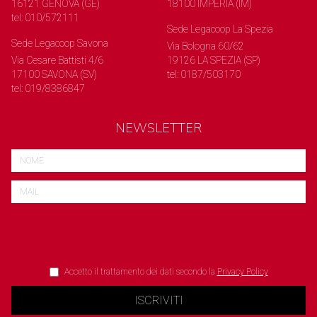
16121 GENOVA (GE)
18100 IMPERIA (IM)
tel: 010/572111
Sede Legacoop La Spezia
Sede Legacoop Savona
Via Bologna 60/62
Via Cesare Battisti 4/6
19126 LA SPEZIA (SP)
17100 SAVONA (SV)
tel: 0187/503170
tel: 019/8386847
NEWSLETTER
Accetto il trattamento dei dati secondo la
Privacy Policy
ISCRIVITI