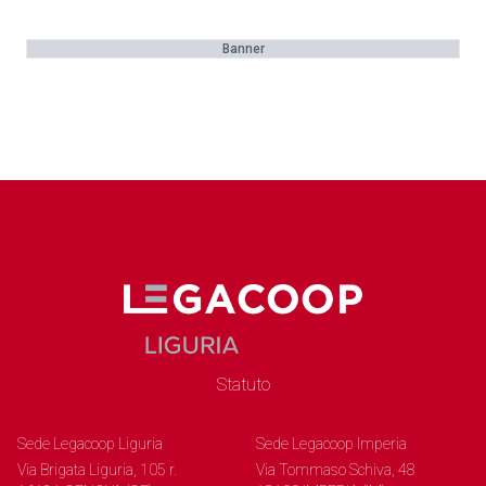
Banner
Statuto
Sede Legacoop Liguria
Sede Legacoop Imperia
Via Brigata Liguria, 105 r.
Via Tommaso Schiva, 48