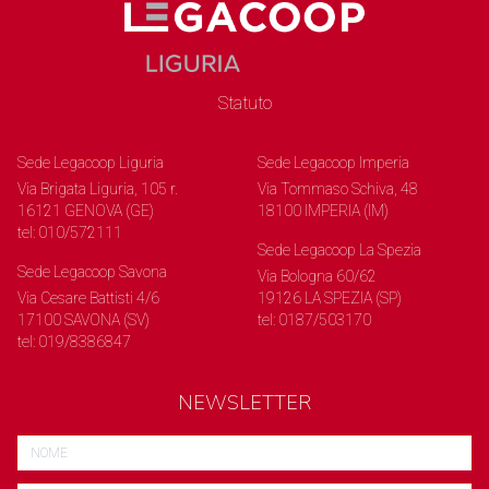
Statuto
Sede Legacoop Liguria
Sede Legacoop Imperia
Via Brigata Liguria, 105 r.
Via Tommaso Schiva, 48
16121 GENOVA (GE)
18100 IMPERIA (IM)
tel: 010/572111
Sede Legacoop La Spezia
Sede Legacoop Savona
Via Bologna 60/62
Via Cesare Battisti 4/6
19126 LA SPEZIA (SP)
17100 SAVONA (SV)
tel: 0187/503170
tel: 019/8386847
NEWSLETTER