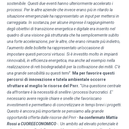
sostenibile.
Questi due eventi hanno ulteriormente accelerato i
processi. Per le altre aziende che invece erano più in ritardo la
situazione emergenziale ha rappresentato un input per mettersi in
carreggiata.
In sostanza, per alcune imprese il raggiungimento
degli obiettivi di transizione energetica e digitale era inserito nel
quadro di una visione già strutturata che ha semplicemente subìto
una forte accelerazione; per le altre, che erano rimaste più indietro,
l’aumento delle bollette ha rappresentato un’occasione di
impostare questi percorsi virtuosi.
Si è investito molto in impianti
rinnovabili, in efficienza energetica, ma anche ad esempio nella
realizzazione di reti biodegradabili per la coltivazione dei mitili. C’è
una grande sensibilità su questi temi
”.
Ma per favorire questi
percorsi di innovazione e tutela ambientale occorre
sfruttare al meglio le risorse del Pnrr.
“
Una questione centrale
da affrontare è la necessità di snellire i processi burocratici. E’
necessario avere regole chiare e snelle che favoriscano
investimenti e permettano di concretizzare in tempi brevi i progetti.
Questo è ancora più importante se pensiamo alla grande
opportunità offerta dalle risorse del Pnrr -
ha confermato Mattia
Rossi a CUOREECONOMICO
-.
Un ambito ad elevato potenziale è