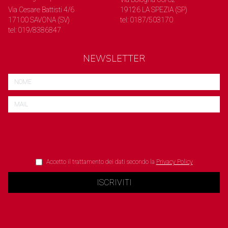
Via Cesare Battisti 4/6
19126 LA SPEZIA (SP)
17100 SAVONA (SV)
tel: 0187/503170
tel: 019/8386847
NEWSLETTER
Accetto il trattamento dei dati secondo la
Privacy Policy
ISCRIVITI