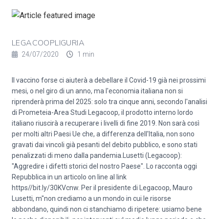
LEGACOOPLIGURIA
24/07/2020
1 min
Il vaccino forse ci aiuterà a debellare il Covid-19 già nei prossimi
mesi, o nel giro di un anno, ma l'economia italiana non si
riprenderà prima del 2025: solo tra cinque anni, secondo l'analisi
di Prometeia-Area Studi Legacoop, il prodotto interno lordo
italiano riuscirà a recuperare i livelli di fine 2019. Non sarà così
per molti altri Paesi Ue che, a differenza dell'Italia, non sono
gravati dai vincoli già pesanti del debito pubblico, e sono stati
penalizzati di meno dalla pandemia.Lusetti (Legacoop):
"Aggredire i difetti storici del nostro Paese". Lo racconta oggi
Repubblica in un articolo on line al link
https//bit.ly/30KVcnw
. Per il presidente di Legacoop, Mauro
Lusetti, m"non crediamo a un mondo in cui le risorse
abbondano, quindi non ci stanchiamo di ripetere: usiamo bene