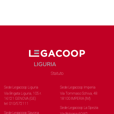
Statuto
Sede Legacoop Liguria
Sede Legacoop Imperia
Via Brigata Liguria, 105 r.
Via Tommaso Schiva, 48
16121 GENOVA (GE)
18100 IMPERIA (IM)
tel: 010/572111
Sede Legacoop La Spezia
Sede Legacoop Savona
Via Bologna 60/62