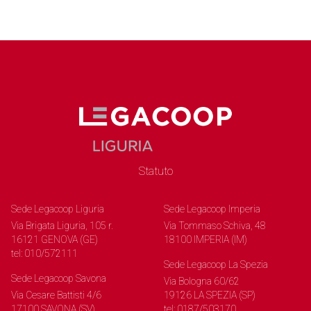
Statuto
Sede Legacoop Liguria
Sede Legacoop Imperia
Via Brigata Liguria, 105 r.
Via Tommaso Schiva, 48
16121 GENOVA (GE)
18100 IMPERIA (IM)
tel: 010/572111
Sede Legacoop La Spezia
Sede Legacoop Savona
Via Bologna 60/62
Via Cesare Battisti 4/6
19126 LA SPEZIA (SP)
17100 SAVONA (SV)
tel: 0187/503170