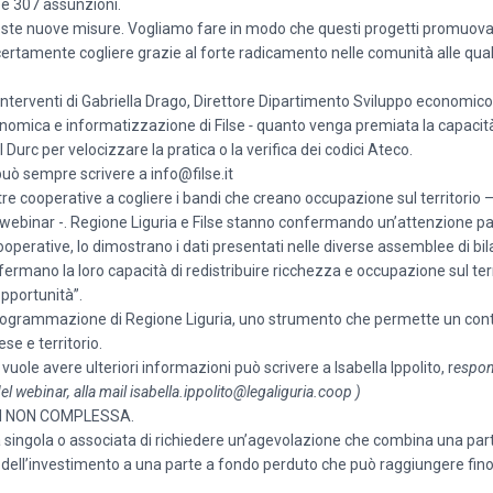
e 307 assunzioni.
ueste nuove misure. Vogliamo fare in modo che questi progetti promuov
ertamente cogliere grazie al forte radicamento nelle comunità alle quali 
interventi di Gabriella Drago, Direttore Dipartimento Sviluppo economic
nomica e informatizzazione di Filse
-
quanto venga premiata la capacità
l Durc per velocizzare la pratica o la verifica dei codici Ateco.
può sempre scrivere a info@filse.it
re cooperative a cogliere i bandi che creano occupazione sul territori
l webinar -. Regione Liguria e Filse stanno confermando un’attenzione pa
 cooperative, lo dimostrano i dati presentati nelle diverse assemblee di bi
rmano la loro capacità di redistribuire ricchezza e occupazione sul terr
pportunità”.
 programmazione di Regione Liguria, uno strumento che permette un co
se e territorio.
vuole avere ulteriori informazioni può scrivere a Isabella Ippolito, r
espon
el webinar, alla mail
isabella.ippolito@legaliguria.coop
)
SI NON COMPLESSA.
 singola o associata di richiedere un’agevolazione che combina una par
dell’investimento a una parte a fondo perduto che può raggiungere fino