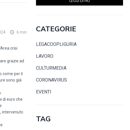
LEGGI DI PIÙ
CATEGORIE
024
6 min
LEGACOOPLIGURIA
"Area crisi
LAVORO
pare grazie ad
CULTURMEDIA
to come per il
CORONAVIRUS
ure sono già
EVENTI
.
i di euro che
e
, intervenuto
TAG
te