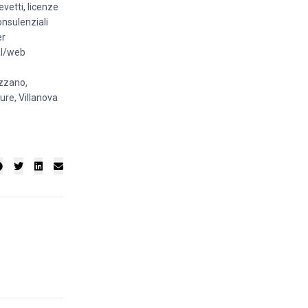
vetti, licenze
onsulenziali
er
tal/web
izzano,
gure, Villanova