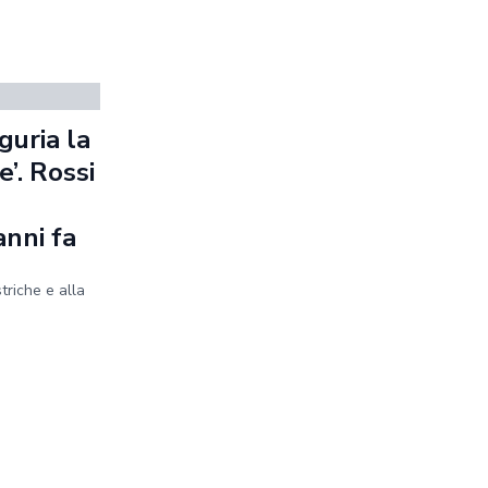
guria la
’. Rossi
anni fa
striche e alla