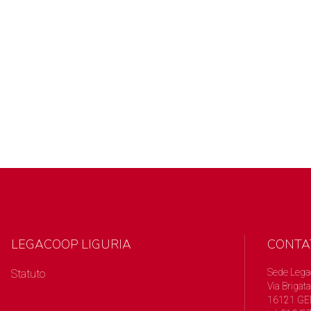
LEGACOOP LIGURIA
CONTA
Sede Lega
Statuto
Via Brigata
16121 GE