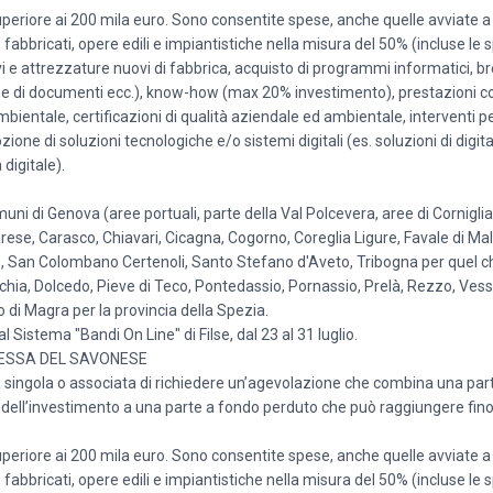
periore ai 200 mila euro. Sono consentite spese, anche quelle avviate a 
 fabbricati, opere edili e impiantistiche nella misura del 50% (incluse le 
i e attrezzature nuovi di fabbrica, acquisto di programmi informatici, bre
sione di documenti ecc.), know-how (max 20% investimento), prestazioni c
mbientale, certificazioni di qualità aziendale ed ambientale, interventi p
zione di soluzioni tecnologiche e/o sistemi digitali (es. soluzioni di digi
digitale).
muni di Genova (aree portuali, parte della Val Polcevera, aree di Corniglian
arese, Carasco, Chiavari, Cicagna, Cogorno, Coreglia Ligure, Favale di Ma
o, San Colombano Certenoli, Santo Stefano d'Aveto, Tribogna per quel ch
ia, Dolcedo, Pieve di Teco, Pontedassio, Pornassio, Prelà, Rezzo, Vessa
o di Magra per la provincia della Spezia.
stema "Bandi On Line" di Filse, dal 23 al 31 luglio.
LESSA DEL SAVONESE
 singola o associata di richiedere un’agevolazione che combina una par
dell’investimento a una parte a fondo perduto che può raggiungere fino
periore ai 200 mila euro. Sono consentite spese, anche quelle avviate a 
 fabbricati, opere edili e impiantistiche nella misura del 50% (incluse le 