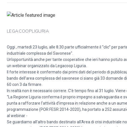
LEGACOOPLIGURIA
Oggi , martedì 23 luglio, alle 8.30 parte ufficialmente il “clic” per par
industriale complessa del Savonese".
Un’opportunità anche per tante cooperative che ieri hanno potuto av
un webinar organizzato da Legacoop Liguria.
Il forte interesse è confermato dai primi dati del periodo di pubblicaz
bando dell’area complessa del savonese ci siano già 33 domande di c
60 con 3 da firmare.
In realtà non è necessario correre. C’è tempo fino al 31 luglio. Viene
“La Regione Liguria conferma il proprio impegno a salvaguardia e svi
punta a rafforzare l’attività d’impresa in relazione anche a un au
programmazione (POR FESR 2014-2020), ha portato a 252 assunzioni 
al webinar -
Se guardiamo all’altro bando destinato all'Area di crisi industrial