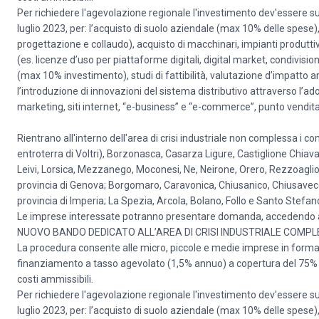
Per richiedere l'agevolazione regionale l'investimento dev'essere su
luglio 2023, per: l’acquisto di suolo aziendale (max 10% delle spese),
progettazione e collaudo), acquisto di macchinari, impianti produttiv
(es. licenze d’uso per piattaforme digitali, digital market, condivi
(max 10% investimento), studi di fattibilità, valutazione d’impatto a
l’introduzione di innovazioni del sistema distributivo attraverso l’ado
marketing, siti internet, “e-business” e “e-commerce”, punto vendita 
Rientrano all'interno dell'area di crisi industriale non complessa i co
entroterra di Voltri), Borzonasca, Casarza Ligure, Castiglione Chiav
Leivi, Lorsica, Mezzanego, Moconesi, Ne, Neirone, Orero, Rezzoagli
provincia di Genova; Borgomaro, Caravonica, Chiusanico, Chiusavecch
provincia di Imperia; La Spezia, Arcola, Bolano, Follo e Santo Stefan
Le imprese interessate potranno presentare domanda, accedendo al Si
NUOVO BANDO DEDICATO ALL’AREA DI CRISI INDUSTRIALE COMP
La procedura consente alle micro, piccole e medie imprese in forma
finanziamento a tasso agevolato (1,5% annuo) a copertura del 75% 
costi ammissibili.
Per richiedere l'agevolazione regionale l'investimento dev'essere su
luglio 2023, per: l’acquisto di suolo aziendale (max 10% delle spese),