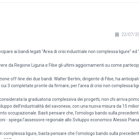
22/07/2
tecipare ai bandi legati "Area di crisi industriale non complessa ligure" ed 
ere da Regione Liguria e Filse gli ultimi aggiornamenti su come parteci
ione off-line dei due bandi. Walter Bertini, dirigente di Filse, ha anticipa
ui 3 completate pronte da firmare; per l’area di crisi non complessa lig
 considerata la graduatoria complessiva dei progetti, non chi arriva primo
luppo dell’industrialità del savonese, con una nuova misura da 15 milion
mento occupazionale. Basti pensare che, l’omologo bando sulla precedent
- spiega l’assessore regionale allo Sviluppo economico Alessio Piana
e non complessa ligure, basta pensare che l'omologo bando sulla preceden