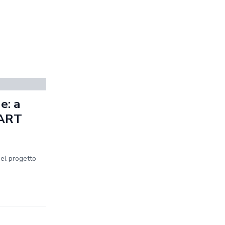
e: a
MART
del progetto