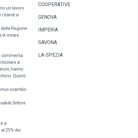
COOPERATIVE
ano un lavoro
i bandi si
GENOVA
o della Regione
IMPERIA
 di creare
SAVONA
LA-SPEZIA
o – commenta
rticolare a
lancio, hanno
itorio. Questi
ntinuo scambio
sabile Settore
te a
 al 25% dei