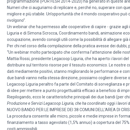
programmazione (POR FESR 2014-2020) ha generato in queste are
Numeri che ci auguriamo di replicare e, perché no, superare con q
migliore e più stabile. Un’opportunità che il mondo cooperativo può c
rivolgono”.
Un webinar che ha permesso alle cooperative di capire - grazie agli 
Liguria e di Simona Scrocca, Coordinamento bandi, animazione eco
occupazione, avendo consigli utili come la possibilità di allegare già i
Per chi nel corso della compilazione della pratica avesse dei dubbi, 
“Un webinar molto partecipato che conferma l’attenzione delle nost
Mattia Rossi, presidente Legacoop Liguria, che ha aperto i lavori de
distribuire sul territorio risorse per il tessuto economico. Le nostre
dati mediamente positivi, stanno migliorando le performance e confe
due bandi vanno nella stessa direzione, possiamo cogliere diverse o
Legacoop Liguria peraltro fa parte del Comitato di sorveglianza e
di idee per mettere a punto progettualità efficaci a beneficio di impre
Riepilogando, ecco le caratteristiche principali dei due bandi (per chi 
Produzione e Servizi Legacoop Liguria, che ha coordinato oggi i lavori d
NUOVO BANDO PER LE IMPRESE DEI 38 COMUNI DELL'AREA DI CRI
La procedura consente alle micro, piccole e medie imprese in forma
finanziamento a tasso agevolato (1,5% annuo) a copertura del 75% 
costi ammissibili.