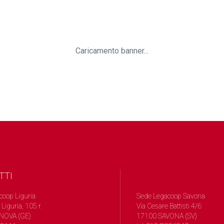
Caricamento banner...
TTI
coop Liguria
Sede Legacoop Savona
 Liguria, 105 r.
Via Cesare Battisti 4/6
NOVA (GE)
17100 SAVONA (SV)