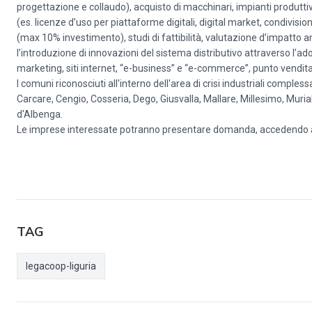
progettazione e collaudo), acquisto di macchinari, impianti produttiv
(es. licenze d’uso per piattaforme digitali, digital market, condivi
(max 10% investimento), studi di fattibilità, valutazione d’impatto a
l’introduzione di innovazioni del sistema distributivo attraverso l’ado
marketing, siti internet, “e-business” e “e-commerce”, punto vendita 
I comuni riconosciuti all'interno dell'area di crisi industriali comp
Carcare, Cengio, Cosseria, Dego, Giusvalla, Mallare, Millesimo, Murial
d'Albenga.
Le imprese interessate potranno presentare domanda, accedendo al Si
TAG
legacoop-liguria