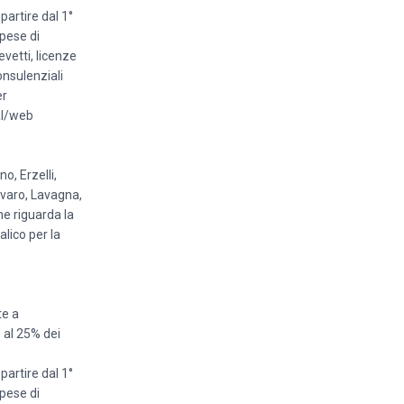
partire dal 1°
spese di
vetti, licenze
onsulenziali
er
tal/web
o, Erzelli,
lvaro, Lavagna,
e riguarda la
lico per la
te a
 al 25% dei
partire dal 1°
spese di