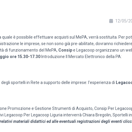
12/05/2
 quale è possibile effettuare acquisti sul MePA, verrà sostituita. Per pote
strazione le imprese, se non sono già pre-abilitate, dovranno richiedere 
dalità di funzionamento del MePA,
Consip
e Legacoop organizzano un webi
ggio ore 15.30-17.30
Introduzione Il Mercato Elettronico della PA:
 degli sportelli in Rete a supporto delle imprese: l’esperienza di
Legacoo
sione Promozione e Gestione Strumenti di Acquisto, Consip Per Legacoo
vi Legacoop Per Legacoop Liguria interverrà Chiara Bregolin, Sportelli in
relativi materiali didattici ed alle eventuali registrazioni degli eventi clic