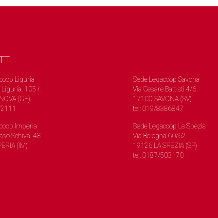
TTI
coop Liguria
Sede Legacoop Savona
 Liguria, 105 r.
Via Cesare Battisti 4/6
NOVA (GE)
17100 SAVONA (SV)
572111
tel: 019/8386847
coop Imperia
Sede Legacoop La Spezia
so Schiva, 48
Via Bologna 60/62
ERIA (IM)
19126 LA SPEZIA (SP)
tel: 0187/503170