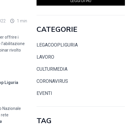
LEGGI DI PIÙ
022
1 min
CATEGORIE
r offrire i
l’abilitazione
LEGACOOPLIGURIA
nar rivolto
LAVORO
CULTURMEDIA
CORONAVIRUS
p Liguria
EVENTI
p Nazionale
 rete
TAG
ca