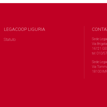
LEGACOOP LIGURIA
CONTA
Sede Lega
Statuto
Via Brigata
16121 GE
tel: 010/
Sede Lega
Via Tomma
18100 IMP