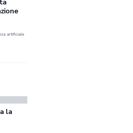
sta
azione
za artificiale
a la