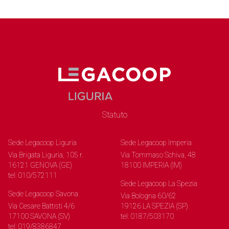
Statuto
Sede Legacoop Liguria
Sede Legacoop Imperia
Via Brigata Liguria, 105 r.
Via Tommaso Schiva, 48
16121 GENOVA (GE)
18100 IMPERIA (IM)
tel: 010/572111
Sede Legacoop La Spezia
Sede Legacoop Savona
Via Bologna 60/62
Via Cesare Battisti 4/6
19126 LA SPEZIA (SP)
17100 SAVONA (SV)
tel: 0187/503170
tel: 019/8386847