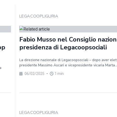
LEGACOOPLIGURIA
Fabio Musso nel Consiglio nazion
op
presidenza di Legacoopsociali
La direzione nazionale di Legacoopsociali – dopo aver elet
presidente Massimo Ascari e vicepresidente vicaria Marta..
a
06/02/2025
•
1 min
LEGACOOPLIGURIA