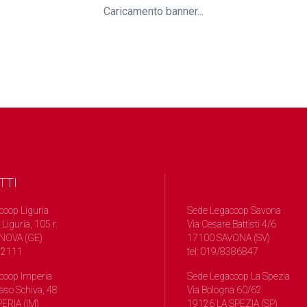
Caricamento banner...
TTI
coop Liguria
Sede Legacoop Savona
 Liguria, 105 r.
Via Cesare Battisti 4/6
NOVA (GE)
17100 SAVONA (SV)
572111
tel: 019/8386847
coop Imperia
Sede Legacoop La Spezia
so Schiva, 48
Via Bologna 60/62
ERIA (IM)
19126 LA SPEZIA (SP)