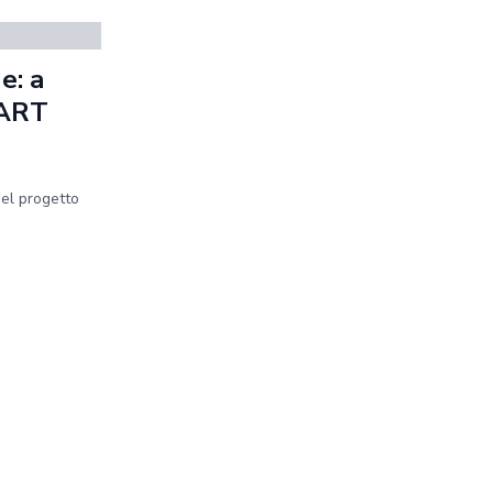
e: a
MART
del progetto