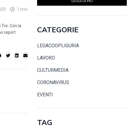
LEGGI DI PIÙ
020
1 min
 Tre. Con la
CATEGORIE
mo report
LEGACOOPLIGURIA
LAVORO
CULTURMEDIA
CORONAVIRUS
EVENTI
TAG