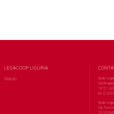
LEGACOOP LIGURIA
CONTA
Sede Lega
Statuto
Via Brigata
16121 GE
tel: 010/
Sede Lega
Via Tomma
18100 IMP