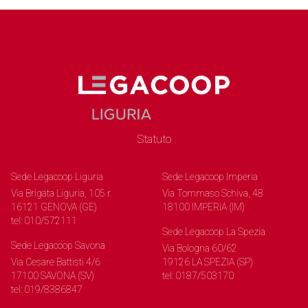
Statuto
Sede Legacoop Liguria
Sede Legacoop Imperia
Via Brigata Liguria, 105 r.
Via Tommaso Schiva, 48
16121 GENOVA (GE)
18100 IMPERIA (IM)
tel: 010/572111
Sede Legacoop La Spezia
Sede Legacoop Savona
Via Bologna 60/62
Via Cesare Battisti 4/6
19126 LA SPEZIA (SP)
17100 SAVONA (SV)
tel: 0187/503170
tel: 019/8386847