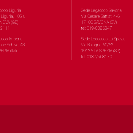
coop Liguria
Sede Legacoop Savona
 Liguria, 105 r.
Via Cesare Battisti 4/6
NOVA (GE)
17100 SAVONA (SV)
572111
tel: 019/8386847
coop Imperia
Sede Legacoop La Spezia
so Schiva, 48
Via Bologna 60/62
ERIA (IM)
19126 LA SPEZIA (SP)
tel: 0187/503170