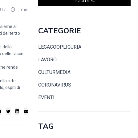
LEGGI DI PIÙ
017
1 min
nsieme al
CATEGORIE
i del terzo
LEGACOOPLIGURIA
e della
o delle fasce
LAVORO
 che rende
CULTURMEDIA
ella rete
CORONAVIRUS
, ospiti di
EVENTI
TAG