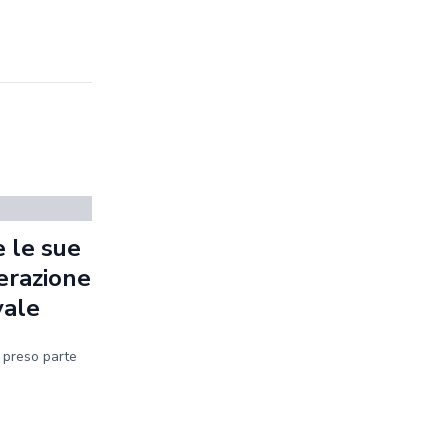
 le sue
erazione
vale
a preso parte