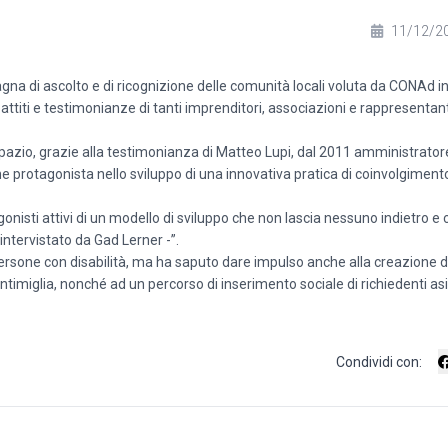
11/12/2
gna di ascolto e di ricognizione delle comunità locali voluta da CONAd i
battiti e testimonianze di tanti imprenditori, associazioni e rappresentant
azio, grazie alla testimonianza di Matteo Lupi, dal 2011 amministrator
 protagonista nello sviluppo di una innovativa pratica di coinvolgiment
gonisti attivi di un modello di sviluppo che non lascia nessuno indietro e
 intervistato da Gad Lerner -”.
rsone con disabilità, ma ha saputo dare impulso anche alla creazione d
timiglia, nonché ad un percorso di inserimento sociale di richiedenti asilo
Condividi con: