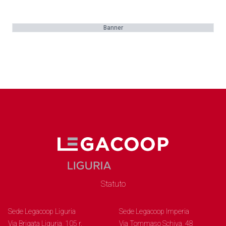
Banner
Statuto
Sede Legacoop Liguria
Sede Legacoop Imperia
Via Brigata Liguria, 105 r.
Via Tommaso Schiva, 48