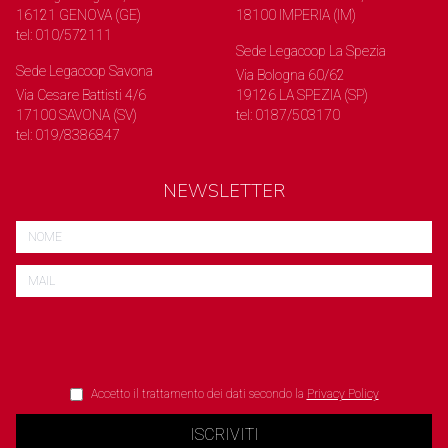
16121 GENOVA (GE)
18100 IMPERIA (IM)
tel: 010/572111
Sede Legacoop La Spezia
Sede Legacoop Savona
Via Bologna 60/62
Via Cesare Battisti 4/6
19126 LA SPEZIA (SP)
17100 SAVONA (SV)
tel: 0187/503170
tel: 019/8386847
NEWSLETTER
Accetto il trattamento dei dati secondo la
Privacy Policy
ISCRIVITI