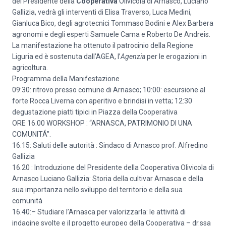
del Presidente della
Cooperativa
Olivicola di Arnasco, Luciano
Gallizia, vedrà gli interventi di Elisa Traverso, Luca Medini,
Gianluca Bico, degli agrotecnici Tommaso Bodini e Alex Barbera
agronomi e degli esperti Samuele Cama e Roberto De Andreis.
La manifestazione ha ottenuto il patrocinio della Regione
Liguria ed è sostenuta dall’AGEA, l’
Agenzia
per le erogazioni in
agricoltura.
Programma della Manifestazione
09:30: ritrovo presso comune di Arnasco; 10:00: escursione al
forte Rocca Liverna con aperitivo e brindisi in vetta; 12:30
degustazione piatti tipici in Piazza della Cooperativa
ORE 16.00 WORKSHOP : “ARNASCA, PATRIMONIO DI UNA
COMUNITÁ”.
16.15: Saluti delle autorità : Sindaco di Arnasco prof. Alfredino
Gallizia
16.20 : Introduzione del Presidente della Cooperativa Olivicola di
Arnasco Luciano Gallizia: Storia della cultivar Arnasca e della
sua importanza nello sviluppo del territorio e della sua
comunità
16.40:– Studiare l’Arnasca per valorizzarla: le attività di
indagine svolte e il progetto europeo della Cooperativa – dr.ssa