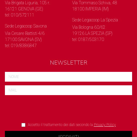
Via Brigata Liguria, 105 r.
Via Tommaso Schiva, 48
16121 GENOVA (GE)
18100 IMPERIA (IM)
tel: 010/572111
Sede Legacoop La Spezia
Sede Legacoop Savona
Via Bologna 60/62
Via Cesare Battisti 4/6
19126 LA SPEZIA (SP)
17100 SAVONA (SV)
tel: 0187/503170
tel: 019/8386847
NEWSLETTER
Accetto il trattamento dei dati secondo la
Privacy Policy