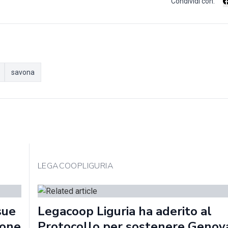
Condividi con:
savona
LEGACOOPLIGURIA
sue
Legacoop Liguria ha aderito al
ione
Protocollo per sostenere Genov