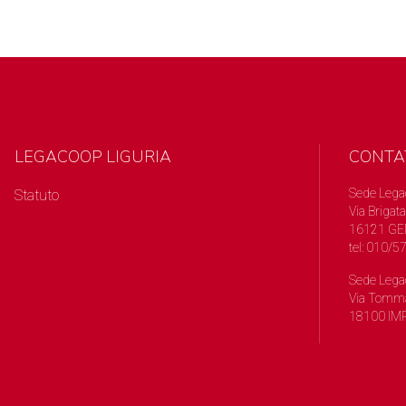
LEGACOOP LIGURIA
CONTA
Sede Lega
Statuto
Via Brigata
16121 GE
tel: 010/
Sede Lega
Via Tomma
18100 IMP