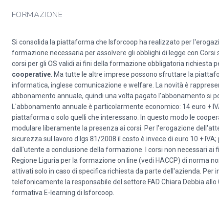
FORMAZIONE
Si consolida la piattaforma che Isforcoop ha realizzato per l'erogaz
formazione necessaria per assolvere gli obblighi di legge con Corsi s
corsi per gli OS validi ai fini della formazione obbligatoria richiesta
cooperative
. Ma tutte le altre imprese possono sfruttare la piattafo
informatica, inglese comunicazione e welfare. La novità è rapprese
abbonamento annuale, quindi una volta pagato l'abbonamento si potrà
L'abbonamento annuale è particolarmente economico: 14 euro + IVA a 
piattaforma o solo quelli che interessano. In questo modo le coope
modulare liberamente la presenza ai corsi. Per l'erogazione dell'at
sicurezza sul lavoro d.lgs 81/2008 il costo è invece di euro 10 + IVA; p
dall'utente a conclusione della formazione. I corsi non necessari ai f
Regione Liguria per la formazione on line (vedi HACCP) di norma non
attivati solo in caso di specifica richiesta da parte dell'azienda. P
telefonicamente la responsabile del settore FAD Chiara Debbia allo 0
formativa E-learning di Isforcoop.