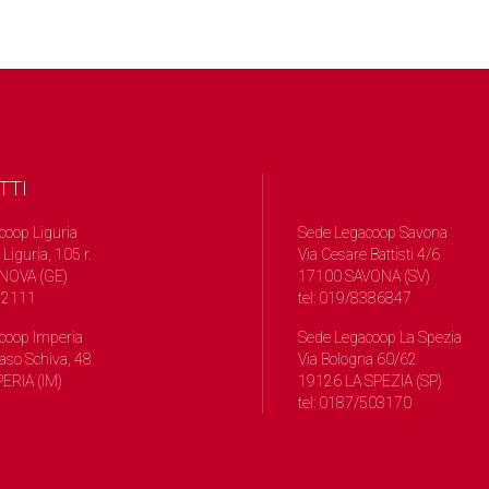
TTI
coop Liguria
Sede Legacoop Savona
 Liguria, 105 r.
Via Cesare Battisti 4/6
NOVA (GE)
17100 SAVONA (SV)
572111
tel: 019/8386847
coop Imperia
Sede Legacoop La Spezia
so Schiva, 48
Via Bologna 60/62
ERIA (IM)
19126 LA SPEZIA (SP)
tel: 0187/503170