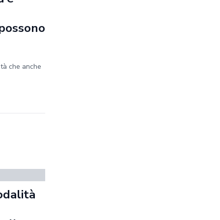
e possono
ità che anche
odalità