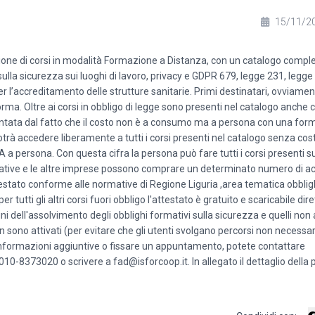
15/11/2
ione di corsi in modalità Formazione a Distanza, con un catalogo complet
ulla sicurezza sui luoghi di lavoro, privacy e GDPR 679, legge 231, legge
 per l’accreditamento delle strutture sanitarie. Primi destinatari, ovviamen
rma. Oltre ai corsi in obbligo di legge sono presenti nel catalogo anche c
ntata dal fatto che il costo non è a consumo ma a persona con una form
 accedere liberamente a tutti i corsi presenti nel catalogo senza costi
persona. Con questa cifra la persona può fare tutti i corsi presenti su
rative e le altre imprese possono comprare un determinato numero di ac
testato conforme alle normative di Regione Liguria ,area tematica obblig
er tutti gli altri corsi fuori obbligo l'attestato è gratuito e scaricabile d
ini dell'assolvimento degli obblighi formativi sulla sicurezza e quelli non
 sono attivati (per evitare che gli utenti svolgano percorsi non necessa
er informazioni aggiuntive o fissare un appuntamento, potete contattare
10-8373020 o scrivere a fad@isforcoop.it. In allegato il dettaglio della