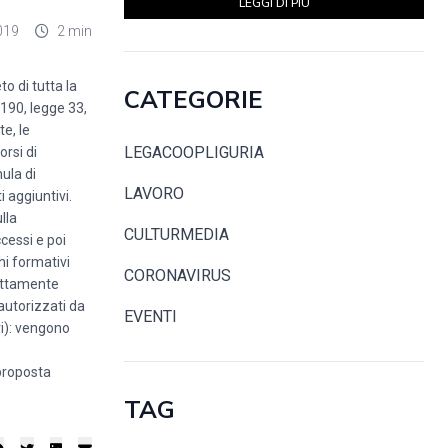
LEGGI DI PIÙ
019
2 min
o di tutta la
CATEGORIE
 190, legge 33,
te, le
LEGACOOPLIGURIA
orsi di
ula di
LAVORO
 aggiuntivi.
lla
CULTURMEDIA
cessi e poi
hi formativi
CORONAVIRUS
irettamente
 autorizzati da
EVENTI
ri): vengono
 proposta
TAG