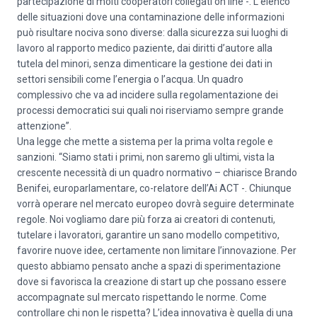
partecipazione di molti cooperatori collegati on line -. L’elenco
delle situazioni dove una contaminazione delle informazioni
può risultare nociva sono diverse: dalla sicurezza sui luoghi di
lavoro al rapporto medico paziente, dai diritti d’autore alla
tutela del minori, senza dimenticare la gestione dei dati in
settori sensibili come l’energia o l’acqua. Un quadro
complessivo che va ad incidere sulla regolamentazione dei
processi democratici sui quali noi riserviamo sempre grande
attenzione”.
Una legge che mette a sistema per la prima volta regole e
sanzioni. “Siamo stati i primi, non saremo gli ultimi, vista la
crescente necessità di un quadro normativo – chiarisce Brando
Benifei, europarlamentare, co-relatore dell’Ai ACT -. Chiunque
vorrà operare nel mercato europeo dovrà seguire determinate
regole. Noi vogliamo dare più forza ai creatori di contenuti,
tutelare i lavoratori, garantire un sano modello competitivo,
favorire nuove idee, certamente non limitare l’innovazione. Per
questo abbiamo pensato anche a spazi di sperimentazione
dove si favorisca la creazione di start up che possano essere
accompagnate sul mercato rispettando le norme. Come
controllare chi non le rispetta? L’idea innovativa è quella di una