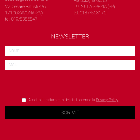
Via Bologna 60/62
Via Cesare Battisti 4/6
19126 LA SPEZIA (SP)
17100 SAVONA (SV)
tel: 0187/503170
tel: 019/8386847
NEWSLETTER
Accetto il trattamento dei dati secondo la
Privacy Policy
ISCRIVITI