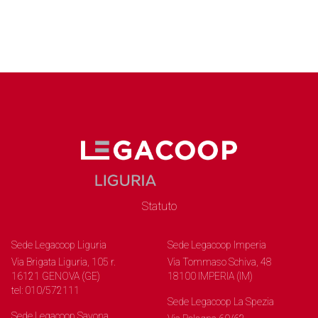
Statuto
Sede Legacoop Liguria
Sede Legacoop Imperia
Via Brigata Liguria, 105 r.
Via Tommaso Schiva, 48
16121 GENOVA (GE)
18100 IMPERIA (IM)
tel: 010/572111
Sede Legacoop La Spezia
Sede Legacoop Savona