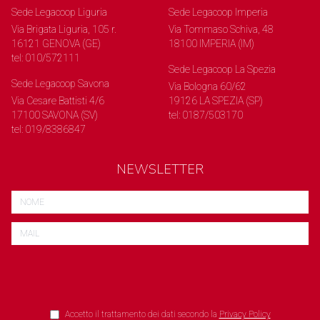
Sede Legacoop Liguria
Sede Legacoop Imperia
Via Brigata Liguria, 105 r.
Via Tommaso Schiva, 48
16121 GENOVA (GE)
18100 IMPERIA (IM)
tel: 010/572111
Sede Legacoop La Spezia
Sede Legacoop Savona
Via Bologna 60/62
Via Cesare Battisti 4/6
19126 LA SPEZIA (SP)
17100 SAVONA (SV)
tel: 0187/503170
tel: 019/8386847
NEWSLETTER
Accetto il trattamento dei dati secondo la
Privacy Policy