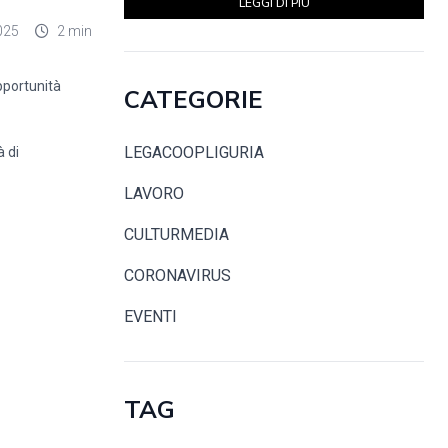
LEGGI DI PIÙ
025
2 min
pportunità
CATEGORIE
LEGACOOPLIGURIA
à di
LAVORO
CULTURMEDIA
CORONAVIRUS
EVENTI
TAG