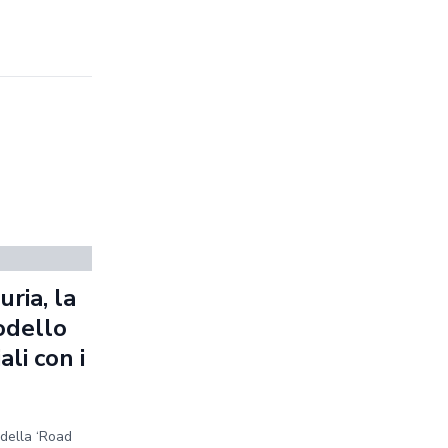
ria, la
odello
ali con i
e della ‘Road