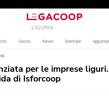
tori
Servizi
News
Biennale
Appunta
gu...
ziata per le imprese liguri.
da di Isforcoop