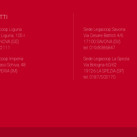
TTI
coop Liguria
Sede Legacoop Savona
 Liguria, 105 r.
Via Cesare Battisti 4/6
NOVA (GE)
17100 SAVONA (SV)
572111
tel: 019/8386847
coop Imperia
Sede Legacoop La Spezia
so Schiva, 48
Via Bologna 60/62
ERIA (IM)
19126 LA SPEZIA (SP)
tel: 0187/503170