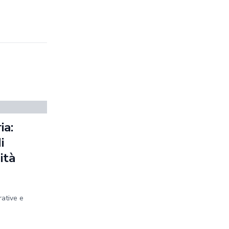
ia:
i
ità
rative e