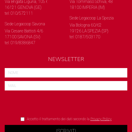
Via Brigata Liguria, 105 r.
Via Tommaso Schiva, 48
16121 GENOVA (GE)
18100 IMPERIA (IM)
tel: 010/572111
Sede Legacoop La Spezia
Sede Legacoop Savona
Via Bologna 60/62
Via Cesare Battisti 4/6
19126 LA SPEZIA (SP)
17100 SAVONA (SV)
tel: 0187/503170
tel: 019/8386847
NEWSLETTER
Accetto il trattamento dei dati secondo la
Privacy Policy
ISCRIVITI