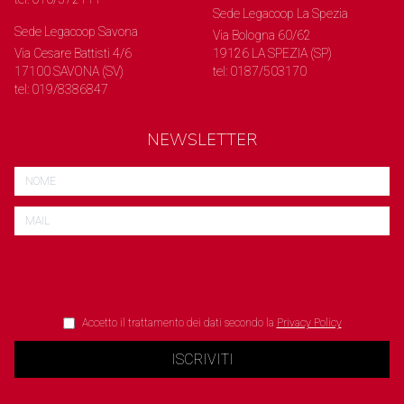
Sede Legacoop La Spezia
Sede Legacoop Savona
Via Bologna 60/62
Via Cesare Battisti 4/6
19126 LA SPEZIA (SP)
17100 SAVONA (SV)
tel: 0187/503170
tel: 019/8386847
NEWSLETTER
Accetto il trattamento dei dati secondo la
Privacy Policy
ISCRIVITI