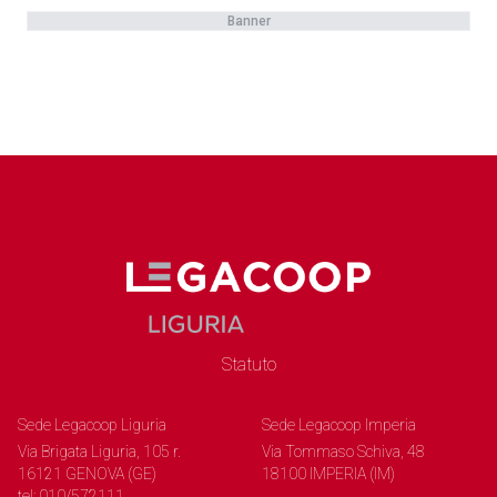
Banner
Statuto
Sede Legacoop Liguria
Sede Legacoop Imperia
Via Brigata Liguria, 105 r.
Via Tommaso Schiva, 48
16121 GENOVA (GE)
18100 IMPERIA (IM)
tel: 010/572111