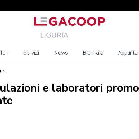
tori
Servizi
News
Biennale
Appunta
o...
ulazioni e laboratori promo
ate