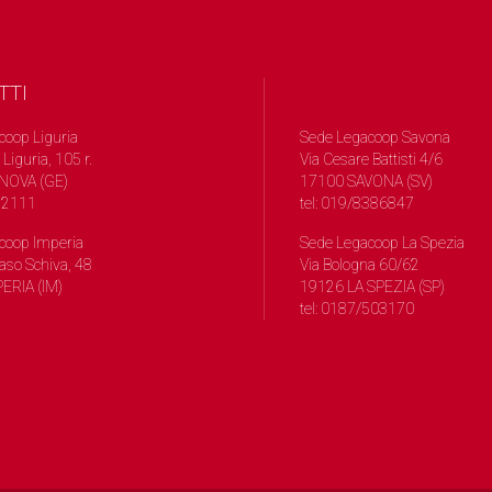
TTI
coop Liguria
Sede Legacoop Savona
 Liguria, 105 r.
Via Cesare Battisti 4/6
NOVA (GE)
17100 SAVONA (SV)
572111
tel: 019/8386847
coop Imperia
Sede Legacoop La Spezia
so Schiva, 48
Via Bologna 60/62
ERIA (IM)
19126 LA SPEZIA (SP)
tel: 0187/503170