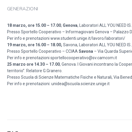
GENERAZIONI
18 marzo, ore 15.00 – 17.00
,
Genova
, Laboratori ALL YOU NEED IS… “
Presso Sportello Cooperativo – Informagiovani Genova – Palazzo D
Per info e prenotazioni
www.studenti.unige.it/lavoro/laboratori/
19 marzo, ore 16.00 – 18.00,
Savona, Laboratori ALL YOU NEED IS
Presso Sportello Cooperativo – CCIAA
Savona
– Via Quarda Superior
Per info e prenotazioni
sportellocooperativo@sv.camcom.it
25 marzo ore 14.30 – 17.00
, Genova. I Giovani incontrano la Cooper
territorio”. Relatore G.Granero.
Presso Scuola di Scienze Matematiche Fisiche e Naturali, Via Benede
Per info e prenotazioni:
unidea@scuola.scienze.unige.it