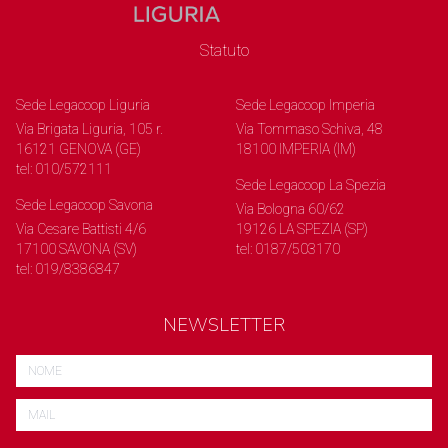
Statuto
Sede Legacoop Liguria
Sede Legacoop Imperia
Via Brigata Liguria, 105 r.
Via Tommaso Schiva, 48
16121 GENOVA (GE)
18100 IMPERIA (IM)
tel: 010/572111
Sede Legacoop La Spezia
Sede Legacoop Savona
Via Bologna 60/62
Via Cesare Battisti 4/6
19126 LA SPEZIA (SP)
17100 SAVONA (SV)
tel: 0187/503170
tel: 019/8386847
NEWSLETTER