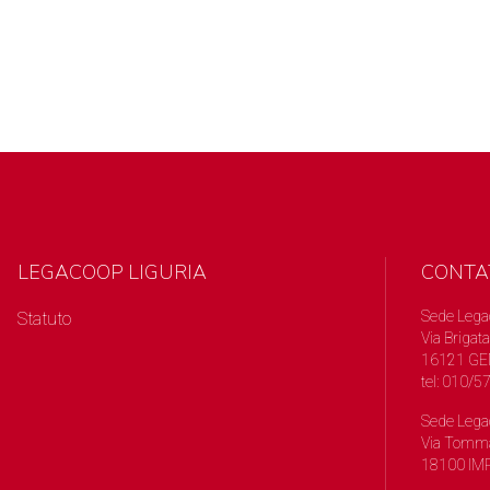
LEGACOOP LIGURIA
CONTA
Sede Lega
Statuto
Via Brigata
16121 GE
tel: 010/
Sede Lega
Via Tomma
18100 IMP