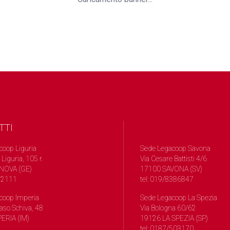
TTI
coop Liguria
Sede Legacoop Savona
 Liguria, 105 r.
Via Cesare Battisti 4/6
NOVA (GE)
17100 SAVONA (SV)
572111
tel: 019/8386847
coop Imperia
Sede Legacoop La Spezia
so Schiva, 48
Via Bologna 60/62
ERIA (IM)
19126 LA SPEZIA (SP)
tel: 0187/503170