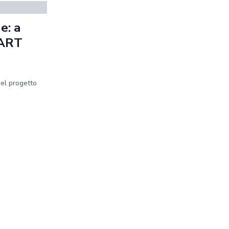
e: a
MART
del progetto