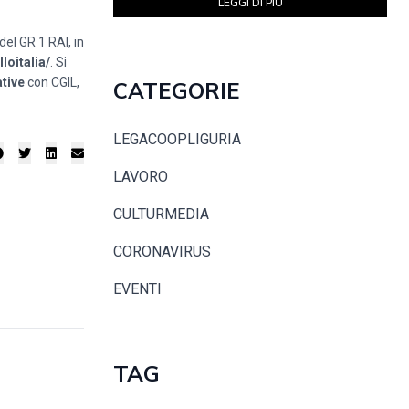
LEGGI DI PIÙ
el GR 1 RAI, in
loitalia/
. Si
tive
con CGIL,
CATEGORIE
LEGACOOPLIGURIA
LAVORO
CULTURMEDIA
CORONAVIRUS
EVENTI
TAG